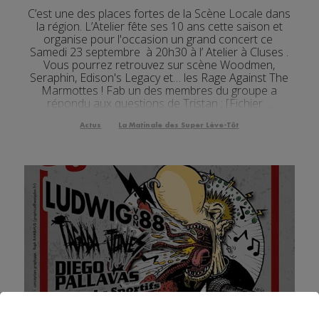
C’est une des places fortes de la Scène Locale dans
la région. L’Atelier fête ses 10 ans cette saison et
organise pour l'occasion un grand concert ce
Samedi 23 septembre à 20h30 à l’ Atelier à Cluses .
Vous pourrez retrouvez sur scène Woodmen,
Seraphin, Edison's Legacy et… les Rage Against The
Marmottes ! Fab un des membres du groupe a
répondu aux questions de Tristan : [Fichier ...
Actus
La Matinale des Super Lève-Tôt