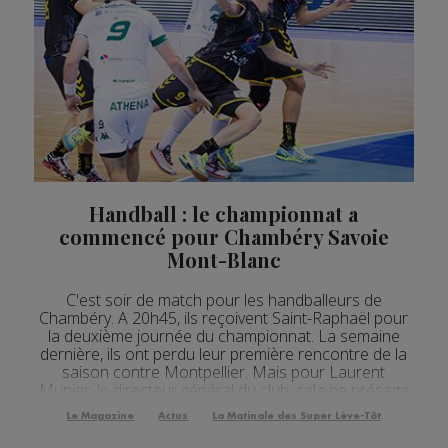
Handball : le championnat a
commencé pour Chambéry Savoie
Mont-Blanc
C'est soir de match pour les handballeurs de
Chambéry. A 20h45, ils reçoivent Saint-Raphaël pour
la deuxième journée du championnat. La semaine
dernière, ils ont perdu leur première rencontre de la
saison contre Montpellier. Mais pour Laurent
Munier, le directeur général du club, cela ne présage
de rien pour la suite. Lui a vu de belles choses parmi
Le Magazine
Actus
La Matinale des Super Lève-Tôt
les joueurs. [Fichier audio] L’effectif de l’...