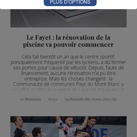
PLUS D'OPTIONS
Le Fayet : la rénovation de la
piscine va pouvoir commencer
Cela fait bientôt un an que le centre sportif,
principalement fréquenté par les lycéens, a dû fermer
ses portes pour cause de vétusté. Depuis, faute de
financement, aucune rénovation n'a pu être
entreprise. Mais les choses changent : la
Communauté de communes Pays du Mont-Blanc a
en effet profité de la venue de Laurent Wauquiez, la
semaine dernière, pour mettre la pression sur la
région Auvergne-R...
Le Magazine
Actus
La Matinale des Super Lève-Tôt