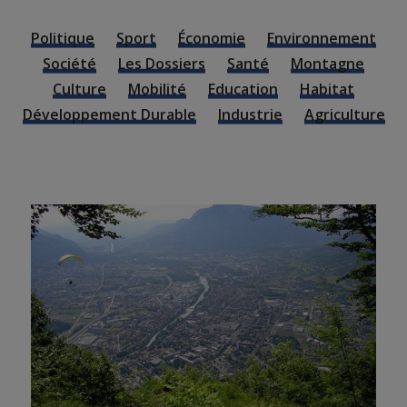
Politique
Sport
Économie
Environnement
Société
Les Dossiers
Santé
Montagne
Culture
Mobilité
Education
Habitat
Développement Durable
Industrie
Agriculture