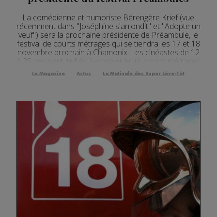
La comédienne et humoriste Bérengère Krief (vue
récemment dans "Joséphine s'arrondit" et "Adopte un
veuf") sera la prochaine présidente de Préambule, le
festival de courts métrages qui se tiendra les 17 et 18
novembre prochain à Chamonix. Les cinéastes de 12
à 25 ans sont invités à envoyer leurs courts métrages
d'une durée de 2 minutes maximum, avant le 2
Le Magazine
Actus
La Matinale des Super Lève-Tôt
novembre. Toutes les informations sont dis...