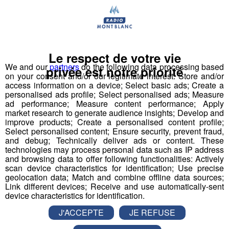
Ugine City Rock | Samedi 23
Septembre
Le respect de votre vie
Samedi soir à Ugine en Savoie , musique punk-rock à
We and our
partners
do the following data processing based
privée est notre priorité
l'honneur au festival Ugine City Rock . Cette 13ème
on your consent and/or our legitimate interest: Store and/or
édition est organisée par l’association The Bonkers
access information on a device; Select basic ads; Create a
et Dimitri le président de l’association a répondu aux
personalised ads profile; Select personalised ads; Measure
questions de Tristan : [Fichier audio]
ad performance; Measure content performance; Apply
market research to generate audience insights; Develop and
improve products; Create a personalised content profile;
Actus
La Matinale des Super Lève-Tôt
Select personalised content; Ensure security, prevent fraud,
and debug; Technically deliver ads or content. These
technologies may process personal data such as IP address
and browsing data to offer following functionalities: Actively
scan device characteristics for identification; Use precise
geolocation data; Match and combine offline data sources;
Link different devices; Receive and use automatically-sent
device characteristics for identification.
J'ACCEPTE
JE REFUSE