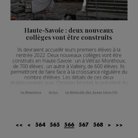
Haute-Savoie : deux nouveaux
collèges vont être construits
Ils devraient accueillir leurs premiers élèves à la
rentrée 2022. Deux nouveaux collèges vont être
construits en Haute-Savoie : un à Vétraz-Monthoux,
de 700 élèves ; un autre à Valleiry, de 600 élèves. Ils
permettront de faire face à la croissance régulière du
nombre d'élèves. Les détails de ces deux
établissements avec Christian Monteil, le président du
Conseil départemental de Haute-Savoie. [Fi...
Le Magazine
Actus
La Matinale des Super Lève-Tôt
<<
<
564
565
566
567
568
>
>>