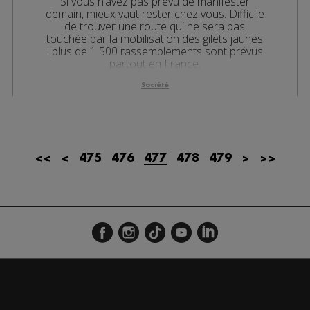
Si vous n’avez pas prévu de manifester
demain, mieux vaut rester chez vous. Difficile
de trouver une route qui ne sera pas
touchée par la mobilisation des gilets jaunes
: plus de 1 500 rassemblements sont prévus
partout en France.
Société
<<
<
475
476
477
478
479
>
>>