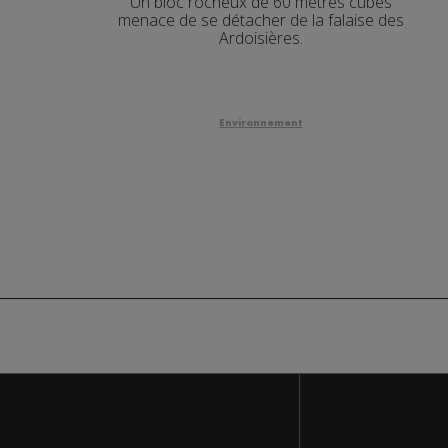
Un bloc rocheux de 60 mètres cubes
menace de se détacher de la falaise des
Ardoisières.
Environnement