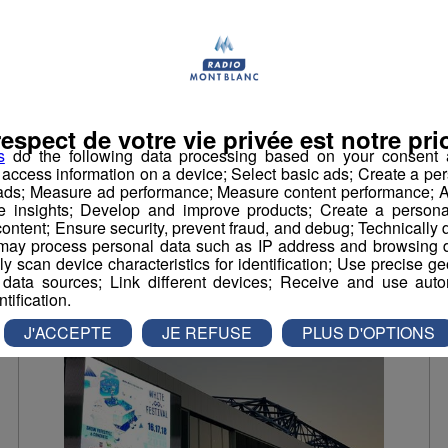
Pollution : le plan de
protection de
l'atmosphère doit être
affiné
respect de votre vie privée est notre prio
La deuxième version du Plan de Protection
de l'Atmosphère est en cours de finalisation.
s
do the following data processing based on your consent a
r access information on a device; Select basic ads; Create a per
 ads; Measure ad performance; Measure content performance; A
e insights; Develop and improve products; Create a personali
ontent; Ensure security, prevent fraud, and debug; Technically d
Environnement
ay process personal data such as IP address and browsing da
vely scan device characteristics for identification; Use precise g
 data sources; Link different devices; Receive and use autom
ntification.
J'ACCEPTE
JE REFUSE
PLUS D'OPTIONS