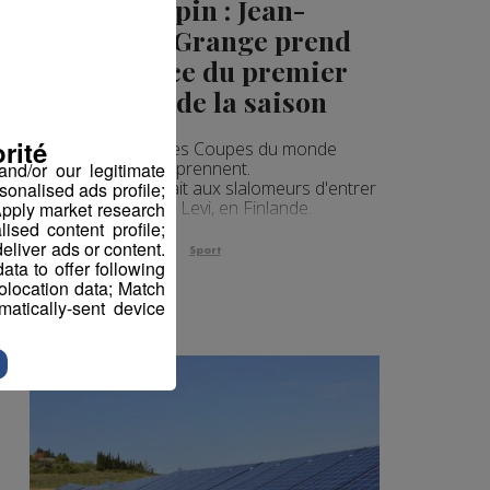
Ski alpin : Jean-
Baptiste Grange prend
la 5e place du premier
slalom de la saison
rité
Petit à petit, les Coupes du monde
reprennent.
nd/or our legitimate
Ce week-end, c'était aux slalomeurs d'entrer
sonalised ads profile;
en piste, à Levi, en Finlande.
pply market research
sed content profile;
eliver ads or content.
Sport
ta to offer following
eolocation data; Match
atically-sent device