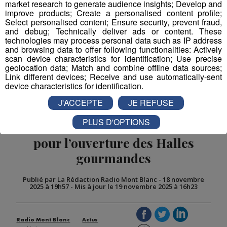
market research to generate audience insights; Develop and
improve products; Create a personalised content profile;
Select personalised content; Ensure security, prevent fraud,
and debug; Technically deliver ads or content. These
technologies may process personal data such as IP address
and browsing data to offer following functionalities: Actively
scan device characteristics for identification; Use precise
geolocation data; Match and combine offline data sources;
Link different devices; Receive and use automatically-sent
device characteristics for identification.
J'ACCEPTE
JE REFUSE
PLUS D'OPTIONS
Cluses : de nombreux curieux
pour l’ouverture des Halles
gourmandes
Publié par La Rédaction Radio Mont Blanc
-
18 novembre
2025 à 19h57
-
Mis à jour le 19 novembre 2025 à 16h23
Radio Mont Blanc
Actus