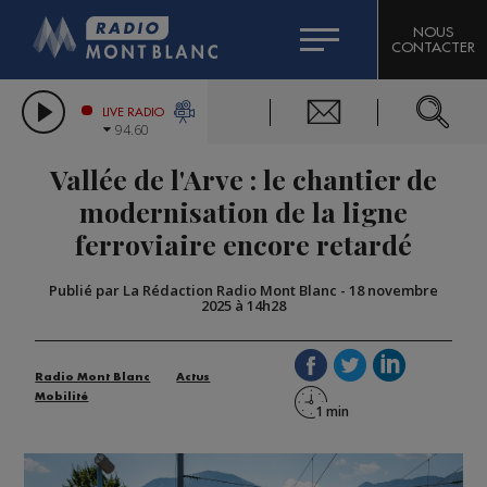
HOROSCOPE
CITIZEN MACHINERY
NOUS
CONTACTER
COMPAGNIE DU MONT-BLANC
LES CHRONIQUES DE L'EXPERT
GRAND MASSIF DOMAINES SKIABLES
LIVE RADIO
94.60
BORINI
Vallée de l'Arve : le chantier de
BIGARD
modernisation de la ligne
ferroviaire encore retardé
Publié par La Rédaction Radio Mont Blanc
-
18 novembre
2025 à 14h28
Radio Mont Blanc
Actus
Mobilité