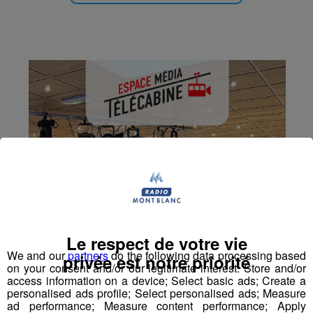
Le respect de votre vie
We and our
partners
do the following data processing based
privée est notre priorité
on your consent and/or our legitimate interest: Store and/or
access information on a device; Select basic ads; Create a
personalised ads profile; Select personalised ads; Measure
ad performance; Measure content performance; Apply