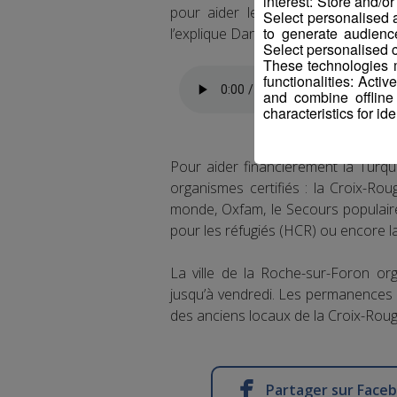
interest: Store and/o
pour aider le peuple turc est d
Select personalised
to generate audienc
l’explique Danli Salih, autre membre
Select personalised c
These technologies m
functionalities: Acti
and combine offline
characteristics for ide
Pour aider financièrement la Turqu
organismes certifiés : la Croix-Ro
monde, Oxfam, le Secours populaire
pour les réfugiés (HCR) ou encore l
La ville de la Roche-sur-Foron org
jusqu’à vendredi. Les permanences 
des anciens locaux de la Croix-Roug
Partager sur Face