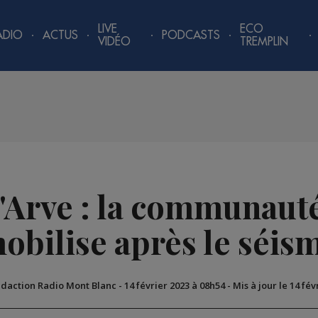
LIVE
ECO
ADIO
ACTUS
PODCASTS
VIDÉO
TREMPLIN
l'Arve : la communaut
obilise après le séis
édaction Radio Mont Blanc
-
14 février 2023 à 08h54
-
Mis à jour le 14 fév