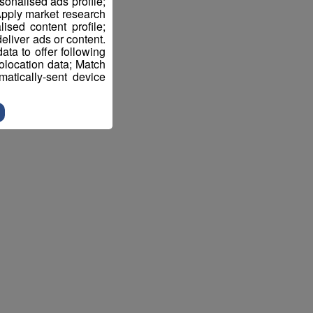
sonalised ads profile;
pply market research
sed content profile;
eliver ads or content.
ta to offer following
eolocation data; Match
atically-sent device