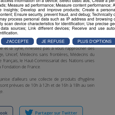
r access information on a device; Select basic ads; Create a per
e récolter un maximum de dons financiers comme
 ads; Measure ad performance; Measure content performance; A
e insights; Develop and improve products; Create a personali
 de l’association de Thyez…
ontent; Ensure security, prevent fraud, and debug; Technically d
ay process personal data such as IP address and browsing da
vely scan device characteristics for identification; Use precise g
 data sources; Link different devices; Receive and use autom
ntification.
J'ACCEPTE
JE REFUSE
PLUS D'OPTIONS
ie et la Syrie, n'hésitez pas à vous rapprocher des
uge, Unicef, Médecins sans frontières, Médecins du
 français, le Haut-Commissariat des Nations unies
a Fondation de France.
anise d’ailleurs une collecte de produits d’hygiène
sont prévues de 10h à 12h et de 16h à 18h au sein
e.
book
Partager sur Twitter