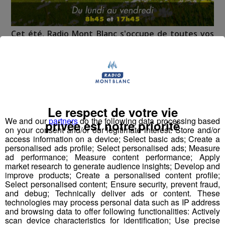
Cet été, Radio Mont Blanc s'occupe de toutes vos
sorties en famille, avec le grand jeu des vacances :
Déstination été !
Deux rendez-vous par jour, à 8h45 et 17h45 sur
Radio Mont Blanc !
Le respect de votre vie
Déstination été ! Une question...une destination !
We and our
partners
do the following data processing based
privée est notre priorité
on your consent and/or our legitimate interest: Store and/or
access information on a device; Select basic ads; Create a
Nous vous poserons une question, a vous de faire le
personalised ads profile; Select personalised ads; Measure
bon choix entre les 3 réponses pour repartir avec vos
ad performance; Measure content performance; Apply
market research to generate audience insights; Develop and
entrées pour un maximum d'activités dans la région !
improve products; Create a personalised content profile;
Select personalised content; Ensure security, prevent fraud,
Inscription par téléphone toute la journée pour
and debug; Technically deliver ads or content. These
technologies may process personal data such as IP address
participer aux 2 tirages au sort par jour à 8h45 et 17h45.
and browsing data to offer following functionalities: Actively
Appelez le standard au 04 50 58 24 09
scan device characteristics for identification; Use precise