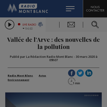
HOROSCOPE
CITIZEN MACHINERY
NOUS
CONTACTER
COMPAGNIE DU MONT-BLANC
LES CHRONIQUES DE L'EXPERT
GRAND MASSIF DOMAINES SKIABLES
LIVE RADIO
94.60
BORINI
Vallée de l’Arve : des nouvelles de
BIGARD
la pollution
Publié par La Rédaction Radio Mont Blanc
-
30 mars 2020 à
09h07
Radio Mont Blanc
Actus
Environnement