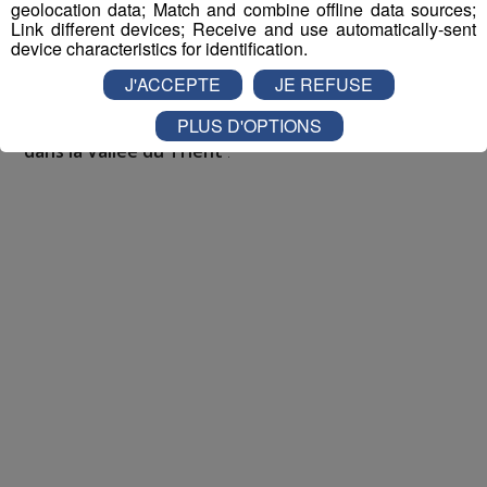
geolocation data; Match and combine offline data sources;
Link different devices; Receive and use automatically-sent
Pour cette semaine on vous offre vos entrées pour vous
device characteristics for identification.
et la personne de votre choix pour
WALIBI RHONE
ALPES
!
J'ACCEPTE
JE REFUSE
PLUS D'OPTIONS
Nathan est allé tester pour vous
Verticalp Émosson,
dans la Vallée du Trient
: