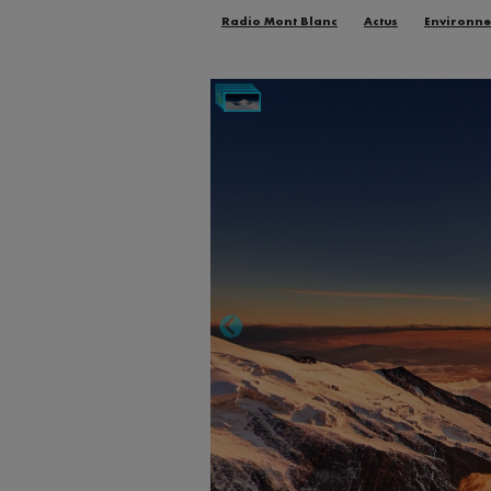
Radio Mont Blanc
Actus
Environn