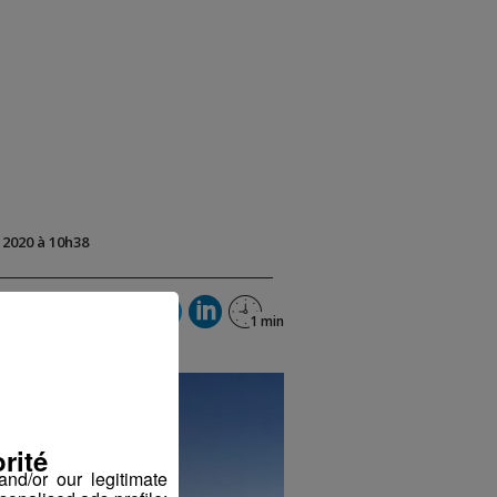
t 2020 à 10h38
rité
nd/or our legitimate