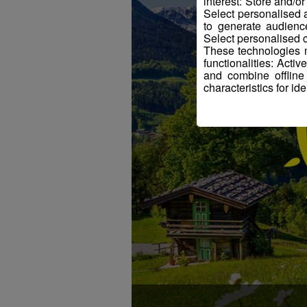
interest: Store and/o
Select personalised
to generate audienc
Select personalised c
These technologies m
functionalities: Acti
and combine offline
characteristics for ide