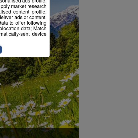
sonalised ads profile;
pply market research
sed content profile;
eliver ads or content.
ta to offer following
eolocation data; Match
atically-sent device