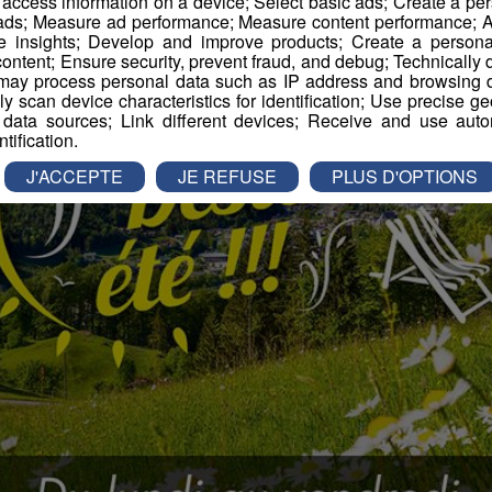
r access information on a device; Select basic ads; Create a per
 ads; Measure ad performance; Measure content performance; A
e insights; Develop and improve products; Create a personali
ontent; Ensure security, prevent fraud, and debug; Technically d
ay process personal data such as IP address and browsing da
vely scan device characteristics for identification; Use precise g
 data sources; Link different devices; Receive and use autom
ntification.
J'ACCEPTE
JE REFUSE
PLUS D'OPTIONS