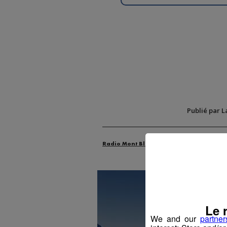
Publié par L
Radio Mont Blanc
Actus
Animatio
Le 
We and our
partner