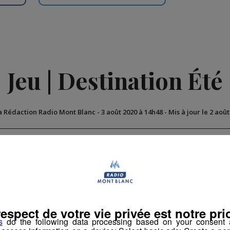
Jeu | Destination Été
a Rédaction Radio Mont Blanc
-
3 août 2020 à 14h48
-
Mis à jour le 2 aoû
n
Jeux Cloturés
respect de votre vie privée est notre prio
s
do the following data processing based on your consent a