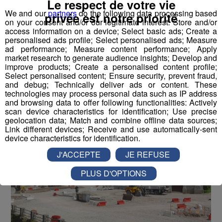
Le respect de votre vie
Le Reposoir : le village fait appel à
We and our
partners
do the following data processing based
privée est notre priorité
on your consent and/or our legitimate interest: Store and/or
du mécénat pour sa place
access information on a device; Select basic ads; Create a
personalised ads profile; Select personalised ads; Measure
-
21 juin 2019 à 11h33
ad performance; Measure content performance; Apply
market research to generate audience insights; Develop and
improve products; Create a personalised content profile;
Select personalised content; Ensure security, prevent fraud,
Radio Mont Blanc
Actus
Économie
and debug; Technically deliver ads or content. These
Société
technologies may process personal data such as IP address
and browsing data to offer following functionalities: Actively
scan device characteristics for identification; Use precise
geolocation data; Match and combine offline data sources;
Link different devices; Receive and use automatically-sent
device characteristics for identification.
J'ACCEPTE
JE REFUSE
PLUS D'OPTIONS