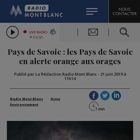
HOROSCOPE
CITIZEN MACHINERY
NOUS
CONTACTER
COMPAGNIE DU MONT-BLANC
LES CHRONIQUES DE L'EXPERT
GRAND MASSIF DOMAINES SKIABLES
LIVE RADIO
94.60
BORINI
Pays de Savoie : les Pays de Savoie
BIGARD
en alerte orange aux orages
Publié par La Rédaction Radio Mont Blanc
-
21 juin 2019 à
11h14
Radio Mont Blanc
Actus
Environnement