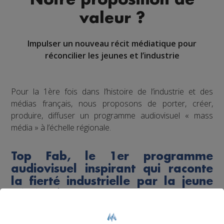
valeur ?
Impulser un nouveau récit médiatique pour
réconcilier les jeunes et l’industrie
Pour la 1ère fois dans l’histoire de l’industrie et des
médias français, nous proposons de porter, créer,
produire, diffuser un programme audiovisuel « mass
média » à l’échelle régionale.
Top Fab, le 1er programme
audiovisuel inspirant qui raconte
la fierté industrielle par la jeune
génération
Dans l’esprit d'un “top chef de l’industrie”, à l’image de la
nouvelle perception désirable suscitée pour la cuisine