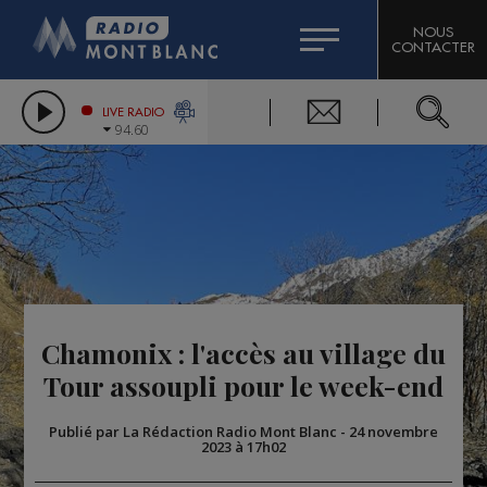
HOROSCOPE
CITIZEN MACHINERY
NOUS
CONTACTER
COMPAGNIE DU MONT-BLANC
LES CHRONIQUES DE L'EXPERT
GRAND MASSIF DOMAINES SKIABLES
LIVE RADIO
94.60
BORINI
BIGARD
Chamonix : l'accès au village du
Tour assoupli pour le week-end
Publié par La Rédaction Radio Mont Blanc
-
24 novembre
2023 à 17h02