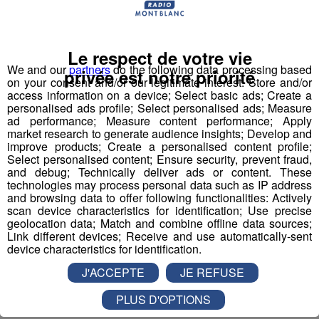
suite à l’impulsion et la récurrence média depuis 15 ans.
L’ambition ?
Le respect de votre vie
FAB
riquer la nouvelle perception du monde industriel
We and our
partners
do the following data processing based
privée est notre priorité
on your consent and/or our legitimate interest: Store and/or
avec les jeunes comme acteurs et ambassadeurs de la
access information on a device; Select basic ads; Create a
filière.
personalised ads profile; Select personalised ads; Measure
ad performance; Measure content performance; Apply
market research to generate audience insights; Develop and
improve products; Create a personalised content profile;
La méthode ?
Select personalised content; Ensure security, prevent fraud,
Vulgariser l’industrie en la rendant ludique
avec le
and debug; Technically deliver ads or content. These
technologies may process personal data such as IP address
prétexte du robot : de la fabrication d’un robot par des
and browsing data to offer following functionalities: Actively
collégiens et lycéens sur plusieurs mois à leur
scan device characteristics for identification; Use precise
participation à une compétition apprenante de robots le
geolocation data; Match and combine offline data sources;
Link different devices; Receive and use automatically-sent
"First Tech Challenge" en points d’orgue, avec leur robot
device characteristics for identification.
fabriqué.
J'ACCEPTE
JE REFUSE
Les jeunes des établissements scolaires doivent
PLUS D'OPTIONS
fabriquer un robot à partir d'un kit de pièces détachées