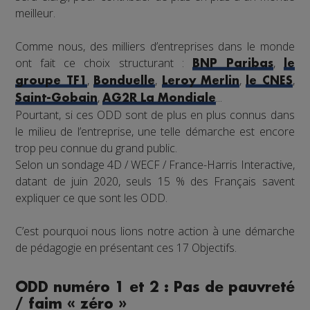
meilleur.
Comme nous, des milliers d’entreprises dans le monde
ont fait ce choix structurant :
,
BNP Paribas
le
,
,
,
,
groupe TF1
Bonduelle
Leroy Merlin
le CNES
,
...
Saint-Gobain
AG2R La Mondiale
Pourtant, si ces ODD sont de plus en plus connus dans
le milieu de l’entreprise, une telle démarche est encore
trop peu connue du grand public.
Selon un sondage 4D / WECF / France-Harris Interactive,
datant de juin 2020, seuls 15 % des Français savent
expliquer ce que sont les ODD.
C’est pourquoi nous lions notre action à une démarche
de pédagogie en présentant ces 17 Objectifs.
ODD numéro 1 et 2 : Pas de pauvreté
/ faim « zéro »