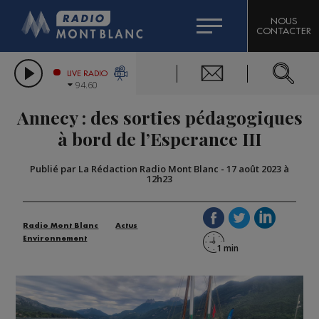
HOROSCOPE
CITIZEN MACHINERY
NOUS
CONTACTER
COMPAGNIE DU MONT-BLANC
LES CHRONIQUES DE L'EXPERT
GRAND MASSIF DOMAINES SKIABLES
LIVE RADIO
94.60
BORINI
Annecy : des sorties pédagogiques
BIGARD
à bord de l’Esperance III
Publié par La Rédaction Radio Mont Blanc
-
17 août 2023 à
12h23
Radio Mont Blanc
Actus
Environnement