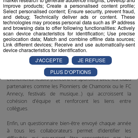
market research to generate audience insights; Develop and
recommandations de la médecine du travail en matière
improve products; Create a personalised content profile;
Select personalised content; Ensure security, prevent fraud,
de posture sur les postes de travail : des rehausseurs de
and debug; Technically deliver ads or content. These
clavier ont été distribués aux salariés qui le souhaitaient.
technologies may process personal data such as IP address
and browsing data to offer following functionalities: Actively
scan device characteristics for identification; Use precise
Concernant le bien-être au travail, le Groupe Mont Blanc
geolocation data; Match and combine offline data sources;
Médias organise depuis plusieurs années des
Link different devices; Receive and use automatically-sent
séminaires d’entreprise qui permettent à ses
device characteristics for identification.
collaborateurs de partager des moments conviviaux qui
J'ACCEPTE
JE REFUSE
sortent du cadre formel du travail. De plus, il est
régulièrement proposé aux salariés de participer à des
PLUS D'OPTIONS
événements festifs (rencontres sportives avec les clubs
partenaires comme les Pionniers de Chamonix ou le FC
Annecy, festivals de musique...) qui accroissent la
cohésion d'équipe et renforcent les liens entre
collègues.
Enfin, un questionnaire bien-être envoyé chaque année
à tous les collaborateurs permet d'identifier les
difficultés qui pourraient être rencontrées par les