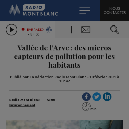
HOROSCOPE
CITIZEN MACHINERY
NOUS
CONTACTER
COMPAGNIE DU MONT-BLANC
LES CHRONIQUES DE L'EXPERT
GRAND MASSIF DOMAINES SKIABLES
LIVE RADIO
94.60
BORINI
Vallée de l’Arve : des micros
BIGARD
capteurs de pollution pour les
habitants
Publié par La Rédaction Radio Mont Blanc
-
10 février 2021 à
10h42
Radio Mont Blanc
Actus
Environnement