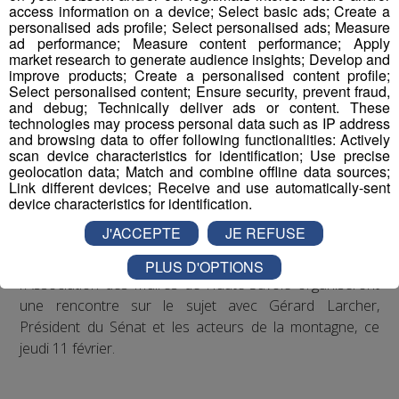
Savoie et l’Association des Maires 74 proposent un
access information on a device; Select basic ads; Create a
personalised ads profile; Select personalised ads; Measure
temps d’échanges entre le Président du Sénat et les
ad performance; Measure content performance; Apply
acteurs de la montagne.
market research to generate audience insights; Develop and
improve products; Create a personalised content profile;
Select personalised content; Ensure security, prevent fraud,
Selon eux, la crise sanitaire et économique qui touche
and debug; Technically deliver ads or content. These
notre pays depuis un an est sans précédent, et les
technologies may process personal data such as IP address
mesures sanitaires décidées par le Gouvernement,
and browsing data to offer following functionalities: Actively
scan device characteristics for identification; Use precise
comme la non-réouverture des remontées mécaniques,
geolocation data; Match and combine offline data sources;
ont entraîné des conséquences dramatiques pour nos
Link different devices; Receive and use automatically-sent
territoires de montagne.
device characteristics for identification.
J'ACCEPTE
JE REFUSE
Christian Monteil, Président du Département de la
Haute-Savoie, et Nicolas Rubin, Président de
PLUS D'OPTIONS
l'Association des Maires de Haute-Savoie organiseront
une rencontre sur le sujet avec Gérard Larcher,
Président du Sénat et les acteurs de la montagne, ce
jeudi 11 février.