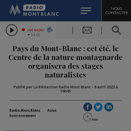
HOROSCOPE
CITIZEN MACHINERY
NOUS
CONTACTER
COMPAGNIE DU MONT-BLANC
LES CHRONIQUES DE L'EXPERT
GRAND MASSIF DOMAINES SKIABLES
LIVE RADIO
94.60
BORINI
Pays du Mont-Blanc : cet été, le
BIGARD
Centre de la nature montagnarde
organisera des stages
naturalistes
Publié par La Rédaction Radio Mont Blanc
-
8 avril 2022 à
16h45
Radio Mont Blanc
Actus
Environnement