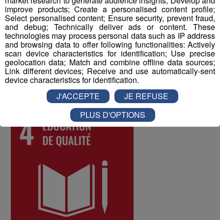
market research to generate audience insights; Develop and
à tous les collaborateurs permet d'identifier les
improve products; Create a personalised content profile;
difficultés qui pourraient être rencontrées par les
Select personalised content; Ensure security, prevent fraud,
différents salariés, et d'y remédier. Au mois de juin 2022,
and debug; Technically deliver ads or content. These
technologies may process personal data such as IP address
les collaborateurs ont donné une note globale de 8 sur
and browsing data to offer following functionalities: Actively
10 à la qualité de vie au travail au sein du Groupe Mont
scan device characteristics for identification; Use precise
Blanc Médias.
geolocation data; Match and combine offline data sources;
Link different devices; Receive and use automatically-sent
device characteristics for identification.
ODD numéro 4 : Education de qualité
J'ACCEPTE
JE REFUSE
PLUS D'OPTIONS