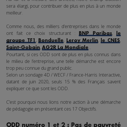
sera élargi, pour contribuer de plus en plus à un monde
meilleur.
Comme nous, des milliers d’entreprises dans le monde
ont fait ce choix structurant :
,
BNP Paribas
le
,
,
,
,
groupe TF1
Bonduelle
Leroy Merlin
le CNES
,
...
Saint-Gobain
AG2R La Mondiale
Pourtant, si ces ODD sont de plus en plus connus dans
le milieu de l’entreprise, une telle démarche est encore
trop peu connue du grand public.
Selon un sondage 4D / WECF / France-Harris Interactive,
datant de juin 2020, seuls 15 % des Français savent
expliquer ce que sont les ODD.
C’est pourquoi nous lions notre action à une démarche
de pédagogie en présentant ces 17 Objectifs.
ODD numéro 1 et 2 : Pas de pauvreté