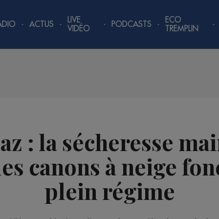
LIVE
ECO
ADIO
ACTUS
PODCASTS
VIDÉO
TREMPLIN
az : la sécheresse ma
les canons à neige fon
plein régime