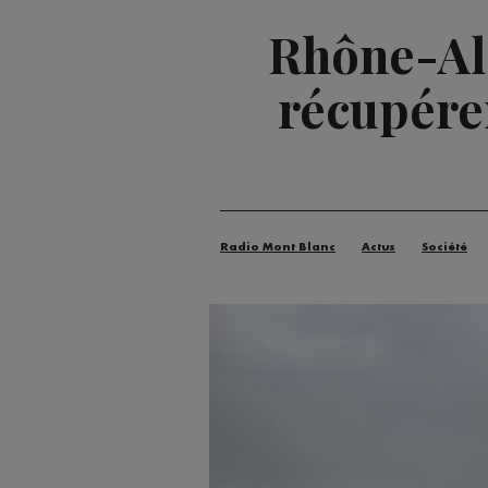
Rhône-Alp
récupérer
Radio Mont Blanc
Actus
Société