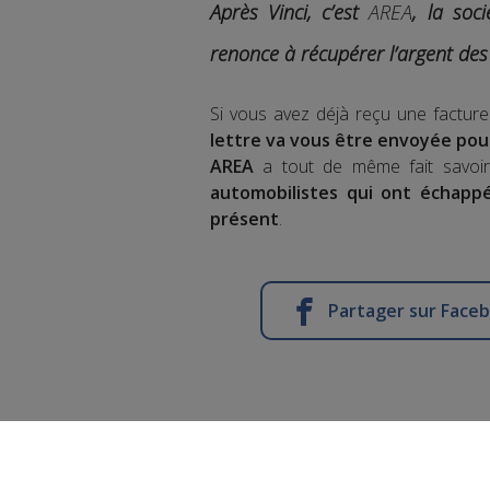
Après Vinci, c’est
AREA
, la soc
renonce à récupérer l’argent des
Si vous avez déjà reçu une facture
lettre va vous être envoyée pou
AREA
a tout de même fait savo
automobilistes qui ont échappé
présent
.
Partager sur Face