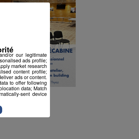
rité
nd/or our legitimate
sonalised ads profile;
pply market research
sed content profile;
eliver ads or content.
ta to offer following
eolocation data; Match
atically-sent device