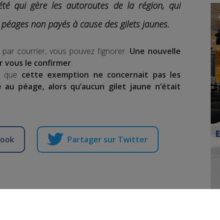
iété qui gère les autoroutes de la région, qui
 péages non payés à cause des gilets jaunes.
 par courrier, vous pouvez l’ignorer.
Une nouvelle
r vous le confirmer
.
ir que
cette exemption ne concernait pas les
 au péage, alors qu’aucun gilet jaune n’était
book
Partager sur Twitter