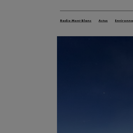
Radio Mont Blanc
Actus
Environn