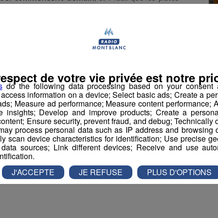
. Mais alors que l’
on sort tout juste d’une longue
che fait débat. A
La Clusaz
, des mesures avaient été
u potable pour les habitants, au détriment de la
en abondance, et
la station n’a pas eu à faire ce
teur du service des pistes
.
respect de votre vie privée est notre prio
s
do the following data processing based on your consent a
r access information on a device; Select basic ads; Create a per
 ads; Measure ad performance; Measure content performance; A
ie restent prudentes, car
elles savent que la
e insights; Develop and improve products; Create a personali
ra pas la dernière
.
ontent; Ensure security, prevent fraud, and debug; Technically d
ay process personal data such as IP address and browsing da
vely scan device characteristics for identification; Use precise g
 data sources; Link different devices; Receive and use autom
ntification.
book
Partager sur Twitter
J'ACCEPTE
JE REFUSE
PLUS D'OPTIONS