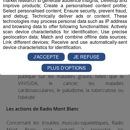
market research to generate audience insights; Develop and
improve products; Create a personalised content profile;
Exemples d’actions à entreprendre
Select personalised content; Ensure security, prevent fraud,
and debug; Technically deliver ads or content. These
Mettre en place une politique ambitieuse de santé,
technologies may process personal data such as IP address
and browsing data to offer following functionalities: Actively
sécurité et bien-être au travail visant notamment à
scan device characteristics for identification; Use precise
réduire les accidents du travail et les situations à
geolocation data; Match and combine offline data sources;
risques ainsi que les troubles musculo-
Link different devices; Receive and use automatically-sent
device characteristics for identification.
squelettiques et les risques psycho-sociaux
Sensibiliser ses employés aux risques liés à la
J'ACCEPTE
JE REFUSE
sédentarité lors d’une journée de travail
PLUS D'OPTIONS
Soutenir les campagnes préventives de santé
publique sur les maladies graves, telles que le
VIH/SIDA, le cancer, les maladies
cardiovasculaires, le paludisme, la tuberculose ou
l’obésité
Les actions de Radio Mont Blanc
Concernant les troubles musculo-squelettiques, Radio
Mont Blanc s’est engagé à respecter les