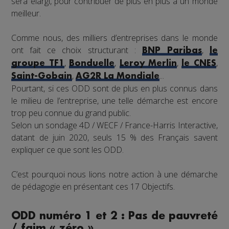
sera élargi, pour contribuer de plus en plus à un monde
meilleur.
Comme nous, des milliers d’entreprises dans le monde
ont fait ce choix structurant :
,
BNP Paribas
le
,
,
,
,
groupe TF1
Bonduelle
Leroy Merlin
le CNES
,
...
Saint-Gobain
AG2R La Mondiale
Pourtant, si ces ODD sont de plus en plus connus dans
le milieu de l’entreprise, une telle démarche est encore
trop peu connue du grand public.
Selon un sondage 4D / WECF / France-Harris Interactive,
datant de juin 2020, seuls 15 % des Français savent
expliquer ce que sont les ODD.
C’est pourquoi nous lions notre action à une démarche
de pédagogie en présentant ces 17 Objectifs.
ODD numéro 1 et 2 : Pas de pauvreté
/ faim « zéro »