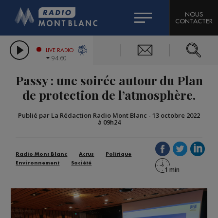
HOROSCOPE
CITIZEN MACHINERY
NOUS
CONTACTER
COMPAGNIE DU MONT-BLANC
LES CHRONIQUES DE L'EXPERT
GRAND MASSIF DOMAINES SKIABLES
LIVE RADIO
94.60
BORINI
Passy : une soirée autour du Plan
BIGARD
de protection de l’atmosphère.
Publié par La Rédaction Radio Mont Blanc
-
13 octobre 2022
à 09h24
Radio Mont Blanc
Actus
Politique
Environnement
Société