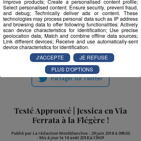
improve products; Create a personalised content profile;
!
en ski
Select personalised content; Ensure security, prevent fraud,
and debug; Technically deliver ads or content. These
technologies may process personal data such as IP address
and browsing data to offer following functionalities: Actively
scan device characteristics for identification; Use precise
geolocation data; Match and combine offline data sources;
Link different devices; Receive and use automatically-sent
device characteristics for identification.
Partager sur Facebook
J'ACCEPTE
JE REFUSE
PLUS D'OPTIONS
Partager sur Twitter
Testé Approuvé | Jessica en Via
Ferrata à la Flégère !
Publié par La rédaction Montblanclive
-
29 juin 2018 à 09h30
-
Mis à jour le 16 août 2018 à 13h01