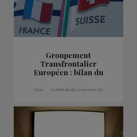
Groupement
Transfrontalier
Européen : bilan du
32ème congrès annuel
Actus
La Matinale des Super Lève-Tôt