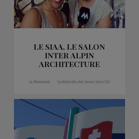
LE SIAA, LE SALON
INTER ALPIN
ARCHITECTURE
AMÉNAGEMENT, C'EST
AUJOURD'HUI, JEUDI
Le Magazine
La Matinale des Super Lève-Tôt
22, DEMAIN, SAMEDI
ET DIMANCHE, A
MEGEVE !!!!