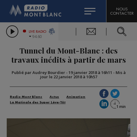
HOROSCOPE
CITIZEN MACHINERY
NOUS
CONTACTER
COMPAGNIE DU MONT-BLANC
LES CHRONIQUES DE L'EXPERT
GRAND MASSIF DOMAINES SKIABLES
LIVE RADIO
94.60
BORINI
Tunnel du Mont-Blanc : des
BIGARD
travaux inédits à partir de mars
Publié par Audrey Bourdier
-
19 janvier 2018 à 16h11
-
Mis à
jour le 22 janvier 2018 à 10h57
Radio Mont Blanc
Actus
Animation
La Matinale des Super Lève-Tôt