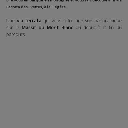
Elle vous embarque en montagne et vous fait découvrir la
Via
Ferrata des Evettes
, à la
Flégère
.
Une
via ferrata
qui vous offre une vue panoramique
sur le
Massif du Mont Blanc
du début à la fin du
parcours.