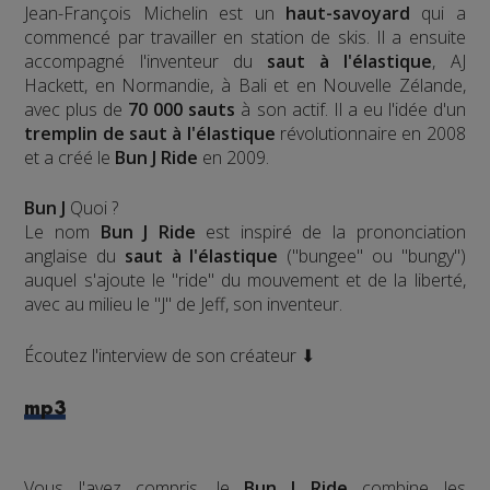
Jean-François Michelin est un
haut-savoyard
qui a
commencé par travailler en station de skis. Il a ensuite
accompagné l'inventeur du
saut à l'élastique
, AJ
Hackett, en Normandie, à Bali et en Nouvelle Zélande,
avec plus de
70 000 sauts
à son actif. Il a eu l'idée d'un
tremplin de saut à l'élastique
révolutionnaire en 2008
et a créé le
Bun J Ride
en 2009.
Bun J
Quoi ?
Le nom
Bun J Ride
est inspiré de la prononciation
anglaise du
saut à l'élastique
("bungee" ou "bungy")
auquel s'ajoute le "ride" du mouvement et de la liberté,
avec au milieu le "J" de Jeff, son inventeur.
Écoutez l'interview de son créateur ⬇
mp3
Vous l'avez compris, le
Bun J Ride
combine les