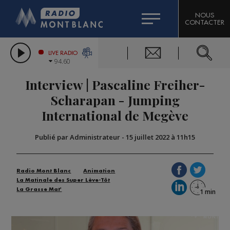
HOROSCOPE
CITIZEN MACHINERY
NOUS
CONTACTER
COMPAGNIE DU MONT-BLANC
LES CHRONIQUES DE L'EXPERT
GRAND MASSIF DOMAINES SKIABLES
LIVE RADIO
94.60
BORINI
Interview | Pascaline Freiher-
BIGARD
Scharapan - Jumping
International de Megève
Publié par Administrateur
-
15 juillet 2022 à 11h15
Radio Mont Blanc
Animation
La Matinale des Super Lève-Tôt
La Grasse Mat'