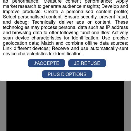
ad performance; Measure content performance; Apply
a lieu en Haute Savoie, les 29 et 30 juillet à Habère-
market research to generate audience insights; Develop and
improve products; Create a personalised content profile;
Poche.
Select personalised content; Ensure security, prevent fraud,
and debug; Technically deliver ads or content. These
Sur scène vous retrouverez : Têtes Raides Officiel, SKIP
technologies may process personal data such as IP address
and browsing data to offer following functionalities: Actively
THE USE, La Rue Kétanou, Marcel et son Orchestre..
scan device characteristics for identification; Use precise
geolocation data; Match and combine offline data sources;
Link different devices; Receive and use automatically-sent
device characteristics for identification.
J'ACCEPTE
JE REFUSE
PLUS D'OPTIONS