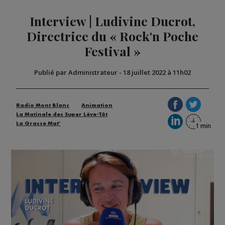
Interview | Ludivine Ducrot,
Directrice du « Rock'n Poche
Festival »
Publié par Administrateur
-
18 juillet 2022 à 11h02
Radio Mont Blanc
Animation
La Matinale des Super Lève-Tôt
La Grasse Mat'