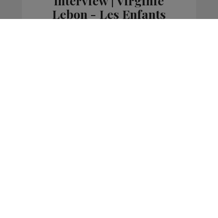
Interview | Virginie
Lebon - Les Enfants
D'abord
La Matinale des Super Lève-Tôt
La Grasse Mat'