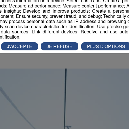
e : 30 millions d'euro
r access information on a device; Select basic ads; Create a per
 ads; Measure ad performance; Measure content performance; A
e insights; Develop and improve products; Create a personali
s stations à se diversif
ontent; Ensure security, prevent fraud, and debug; Technically d
ay process personal data such as IP address and browsing da
vely scan device characteristics for identification; Use precise g
 data sources; Link different devices; Receive and use autom
daction Montblanclive
-
5 décembre 2018 à 11h12
-
Mis à jour le 5 déce
ntification.
J'ACCEPTE
JE REFUSE
PLUS D'OPTIONS