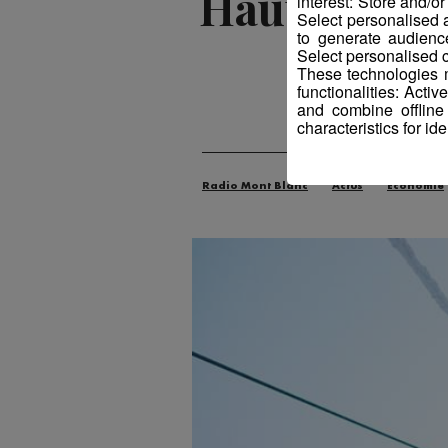
Haute-Savoi
interest: Store and/o
Select personalised
to generate audienc
le
Select personalised c
These technologies m
functionalities: Acti
and combine offline
Publié par La ré
characteristics for ide
Radio Mont Blanc
Actus
Économie