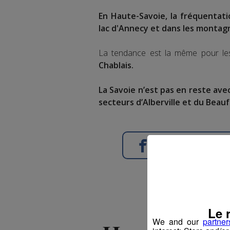
En Haute-Savoie, la fréquentat
lac d'Annecy et dans les montag
La tendance est la même pour le
Chablais.
La Savoie n’est pas en reste av
secteurs d’Alberville et du Beauf
Partager sur Face
Le 
We and our
partner