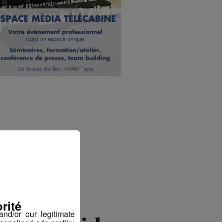
rité
nd/or our legitimate