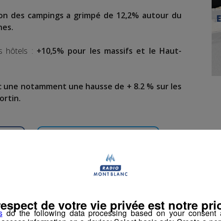
ion des campings a grimpé de 12,2% autour du
nes.
s hôtels :
+10,5% pour les massifs et le Haut-
ec une notamment une hausse de + 8.2 % sur les
ortin.
book
Partager sur Twitter
respect de votre vie privée est notre prio
s
do the following data processing based on your consent a