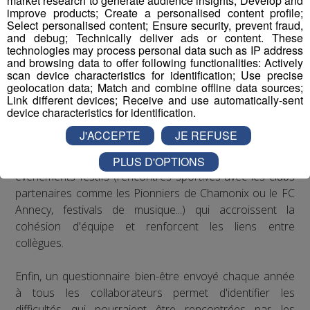
market research to generate audience insights; Develop and
recommandations de la médecine du travail en matière
improve products; Create a personalised content profile;
Select personalised content; Ensure security, prevent fraud,
de posture sur les postes de travail : des rehausseurs de
and debug; Technically deliver ads or content. These
clavier ont été distribués aux salariés qui le souhaitaient.
technologies may process personal data such as IP address
and browsing data to offer following functionalities: Actively
scan device characteristics for identification; Use precise
Concernant le bien-être au travail, le Groupe Mont Blanc
geolocation data; Match and combine offline data sources;
Médias organise depuis plusieurs années des
Link different devices; Receive and use automatically-sent
séminaires d’entreprise qui permettent à ses
device characteristics for identification.
collaborateurs de partager des moments conviviaux qui
J'ACCEPTE
JE REFUSE
sortent du cadre formel du travail. De plus, il est
régulièrement proposé aux salariés de participer à des
PLUS D'OPTIONS
événements festifs (rencontres sportives avec les clubs
partenaires comme les Pionniers de Chamonix ou le FC
Annecy, festivals de musique...) qui accroissent la
cohésion d'équipe et renforcent les liens entre
collègues.
Enfin, un questionnaire bien-être envoyé chaque année
à tous les collaborateurs permet d'identifier les
difficultés qui pourraient être rencontrées par les