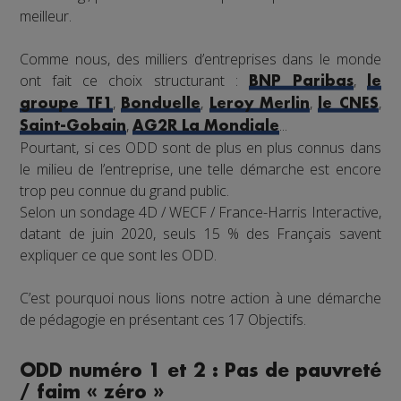
meilleur.
Comme nous, des milliers d’entreprises dans le monde
ont fait ce choix structurant :
,
BNP Paribas
le
,
,
,
,
groupe TF1
Bonduelle
Leroy Merlin
le CNES
,
...
Saint-Gobain
AG2R La Mondiale
Pourtant, si ces ODD sont de plus en plus connus dans
le milieu de l’entreprise, une telle démarche est encore
trop peu connue du grand public.
Selon un sondage 4D / WECF / France-Harris Interactive,
datant de juin 2020, seuls 15 % des Français savent
expliquer ce que sont les ODD.
C’est pourquoi nous lions notre action à une démarche
de pédagogie en présentant ces 17 Objectifs.
ODD numéro 1 et 2 : Pas de pauvreté
/ faim « zéro »