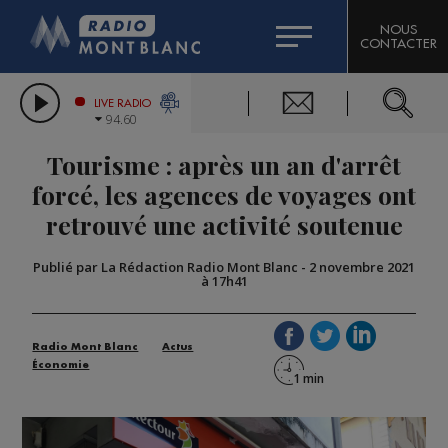
HOROSCOPE
CITIZEN MACHINERY
NOUS
CONTACTER
COMPAGNIE DU MONT-BLANC
LES CHRONIQUES DE L'EXPERT
GRAND MASSIF DOMAINES SKIABLES
LIVE RADIO
94.60
BORINI
Tourisme : après un an d'arrêt
BIGARD
forcé, les agences de voyages ont
retrouvé une activité soutenue
Publié par La Rédaction Radio Mont Blanc
-
2 novembre 2021
à 17h41
Radio Mont Blanc
Actus
Économie