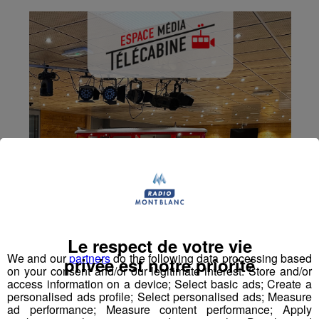
Le respect de votre vie
We and our
partners
do the following data processing based
privée est notre priorité
on your consent and/or our legitimate interest: Store and/or
access information on a device; Select basic ads; Create a
personalised ads profile; Select personalised ads; Measure
ad performance; Measure content performance; Apply