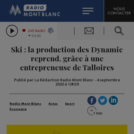
HOROSCOPE
CITIZEN MACHINERY
NOUS
CONTACTER
COMPAGNIE DU MONT-BLANC
LES CHRONIQUES DE L'EXPERT
GRAND MASSIF DOMAINES SKIABLES
LIVE RADIO
94.60
BORINI
Ski : la production des Dynamic
BIGARD
reprend, grâce à une
entrepreneuse de Talloires
Publié par La Rédaction Radio Mont Blanc
-
4 septembre
2020 à 10h59
Radio Mont Blanc
Actus
Sport
Économie