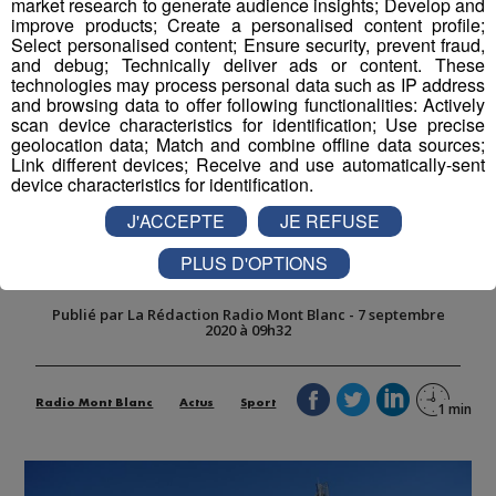
market research to generate audience insights; Develop and
improve products; Create a personalised content profile;
Select personalised content; Ensure security, prevent fraud,
and debug; Technically deliver ads or content. These
technologies may process personal data such as IP address
and browsing data to offer following functionalities: Actively
scan device characteristics for identification; Use precise
geolocation data; Match and combine offline data sources;
Link different devices; Receive and use automatically-sent
device characteristics for identification.
Football : le FC Annecy a enfin
J'ACCEPTE
JE REFUSE
trouvé un stade de remplacement
pour la saison
PLUS D'OPTIONS
Publié par La Rédaction Radio Mont Blanc
-
7 septembre
2020 à 09h32
Radio Mont Blanc
Actus
Sport