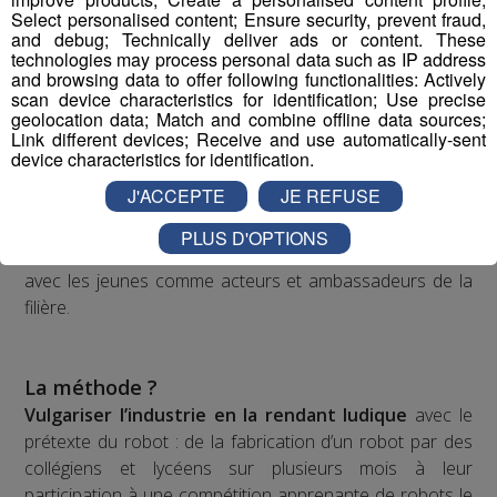
Select personalised content; Ensure security, prevent fraud,
audiovisuel inspirant qui raconte
and debug; Technically deliver ads or content. These
la fierté industrielle par la jeune
technologies may process personal data such as IP address
and browsing data to offer following functionalities: Actively
génération
scan device characteristics for identification; Use precise
geolocation data; Match and combine offline data sources;
Dans l’esprit d'un “top chef de l’industrie”, à l’image de la
Link different devices; Receive and use automatically-sent
nouvelle perception désirable suscitée pour la cuisine
device characteristics for identification.
suite à l’impulsion et la récurrence média depuis 15 ans.
J'ACCEPTE
JE REFUSE
L’ambition ?
PLUS D'OPTIONS
FAB
riquer la nouvelle perception du monde industriel
avec les jeunes comme acteurs et ambassadeurs de la
filière.
La méthode ?
Vulgariser l’industrie en la rendant ludique
avec le
prétexte du robot : de la fabrication d’un robot par des
collégiens et lycéens sur plusieurs mois à leur
participation à une compétition apprenante de robots le