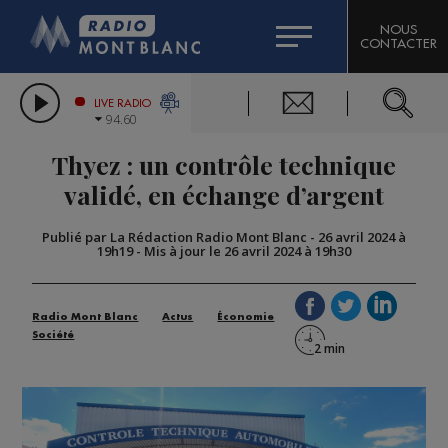
HOROSCOPE
CITIZEN MACHINERY
NOUS
CONTACTER
COMPAGNIE DU MONT-BLANC
LES CHRONIQUES DE L'EXPERT
GRAND MASSIF DOMAINES SKIABLES
LIVE RADIO
94.60
BORINI
Thyez : un contrôle technique
BIGARD
validé, en échange d’argent
Publié par La Rédaction Radio Mont Blanc
-
26 avril 2024 à
19h19
-
Mis à jour le 26 avril 2024 à 19h30
Radio Mont Blanc
Actus
Économie
Société