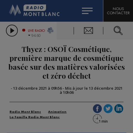
HOROSCOPE
CITIZEN MACHINERY
NOUS
CONTACTER
COMPAGNIE DU MONT-BLANC
LES CHRONIQUES DE L'EXPERT
GRAND MASSIF DOMAINES SKIABLES
LIVE RADIO
94.60
BORINI
Thyez : OSOÏ Cosmétique,
BIGARD
première marque de cosmétique
basée sur des matières valorisées
et zéro déchet
-
13 décembre 2021 à 09h56
-
Mis à jour le 13 décembre 2021
à 10h06
Radio Mont Blanc
Animation
La Famille Radio Mont Blanc