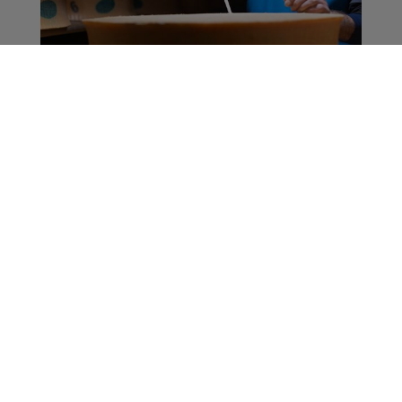
Des Locaux Dans Nos
Locaux | Vincent Blanc-
Gonnet - Caviste à la
Coopérative laitière du
Beaufortain
La Famille Radio Mont Blanc
Des Locaux Dans Nos Locaux