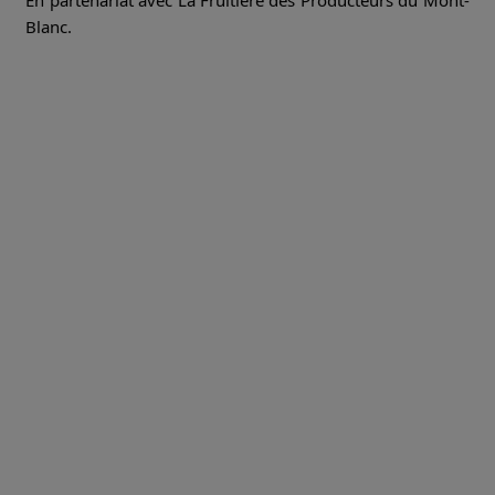
En partenariat avec La Fruitière des Producteurs du Mont-
Blanc.