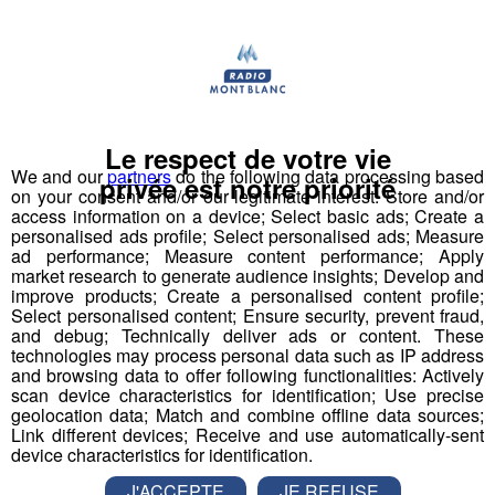
nouveau livre ; Solide
Rediffusion de l'interview du 3 novembre 2020
Le respect de votre vie
We and our
partners
do the following data processing based
privée est notre priorité
on your consent and/or our legitimate interest: Store and/or
access information on a device; Select basic ads; Create a
personalised ads profile; Select personalised ads; Measure
ad performance; Measure content performance; Apply
market research to generate audience insights; Develop and
improve products; Create a personalised content profile;
Select personalised content; Ensure security, prevent fraud,
and debug; Technically deliver ads or content. These
technologies may process personal data such as IP address
and browsing data to offer following functionalities: Actively
scan device characteristics for identification; Use precise
geolocation data; Match and combine offline data sources;
Link different devices; Receive and use automatically-sent
device characteristics for identification.
J'ACCEPTE
JE REFUSE