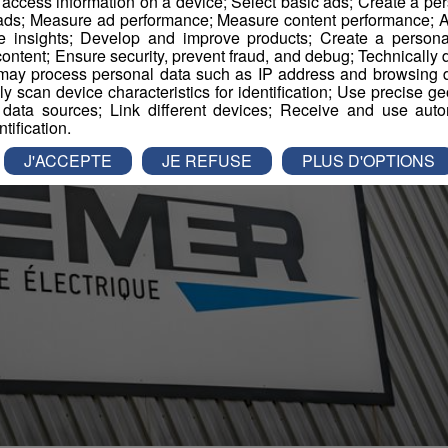
r access information on a device; Select basic ads; Create a per
 ads; Measure ad performance; Measure content performance; A
e insights; Develop and improve products; Create a personali
ontent; Ensure security, prevent fraud, and debug; Technically d
ay process personal data such as IP address and browsing da
vely scan device characteristics for identification; Use precise g
 data sources; Link different devices; Receive and use autom
ntification.
J'ACCEPTE
JE REFUSE
PLUS D'OPTIONS