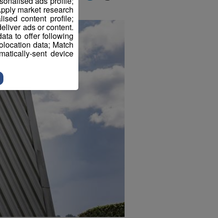
sonalised ads profile;
pply market research
sed content profile;
eliver ads or content.
ta to offer following
eolocation data; Match
atically-sent device