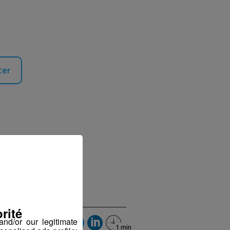
ter
ER
rité
nd/or our legitimate