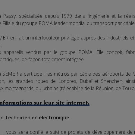
Passy, spécialisée depuis 1979 dans l’ingénierie et la réali
e Filiale du groupe POMA leader mondial du transport par câble 
 en fait un interlocuteur privilégié auprès des industriels et 
.
appareils vendus par le groupe POMA. Elle conçoit, fabri
ctriques, de façon totalement intégrée.
 SEMER a participé : les métros par câble des aéroports de Mi
ton, les grandes roues de Londres, Dubaï et Shenzhen, ain
ux montagnards, ou urbains (télécabine de la Réunion, de Toulo
nformations sur leur site internet.
un Technicien en électronique.
Il vous sera confié le suivi de projets de développement de 