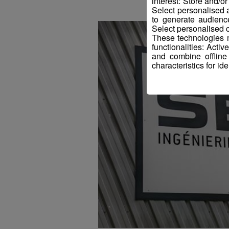
interest: Store and/o
Select personalised
to generate audienc
Select personalised c
These technologies m
functionalities: Acti
and combine offline
characteristics for ide