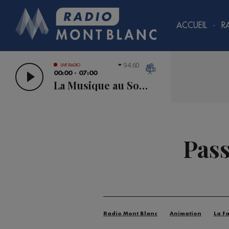
ACCUEIL
R
94.60
LIVE RADIO
00:00 - 07:00
La Musique au Sommet
Pass
Radio Mont Blanc
Animation
La F