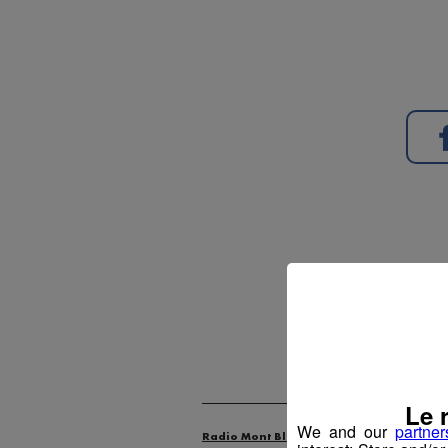
O
Le 
We and our
partner
Radio Mont Blanc
Animation
Offr