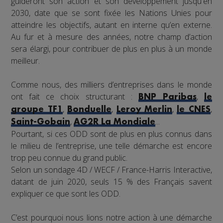
guideront son action et son développement jusqu'en
2030, date que se sont fixée les Nations Unies pour
atteindre les objectifs, autant en interne qu’en externe.
Au fur et à mesure des années, notre champ d’action
sera élargi, pour contribuer de plus en plus à un monde
meilleur.
Comme nous, des milliers d’entreprises dans le monde
ont fait ce choix structurant :
,
BNP Paribas
le
,
,
,
,
groupe TF1
Bonduelle
Leroy Merlin
le CNES
,
...
Saint-Gobain
AG2R La Mondiale
Pourtant, si ces ODD sont de plus en plus connus dans
le milieu de l’entreprise, une telle démarche est encore
trop peu connue du grand public.
Selon un sondage 4D / WECF / France-Harris Interactive,
datant de juin 2020, seuls 15 % des Français savent
expliquer ce que sont les ODD.
C’est pourquoi nous lions notre action à une démarche