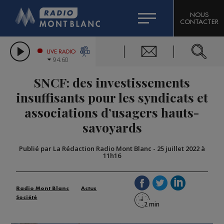
HOROSCOPE
CITIZEN MACHINERY
NOUS
CONTACTER
COMPAGNIE DU MONT-BLANC
LES CHRONIQUES DE L'EXPERT
GRAND MASSIF DOMAINES SKIABLES
LIVE RADIO
94.60
BORINI
SNCF: des investissements
BIGARD
insuffisants pour les syndicats et
associations d’usagers hauts-
savoyards
Publié par La Rédaction Radio Mont Blanc
-
25 juillet 2022 à
11h16
Radio Mont Blanc
Actus
Société