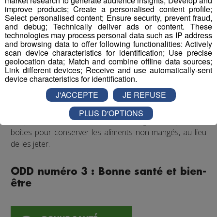
market research to generate audience insights; Develop and
bénévoles sont diffusés.
improve products; Create a personalised content profile;
Les collaborateurs, de manière individuelle, offrent de
Select personalised content; Ensure security, prevent fraud,
and debug; Technically deliver ads or content. These
leur temps, de leur argent et / ou des dons matériels à
technologies may process personal data such as IP address
ces structures.
and browsing data to offer following functionalities: Actively
scan device characteristics for identification; Use precise
geolocation data; Match and combine offline data sources;
Concernant la lutte contre le gaspillage alimentaire, l’un
Link different devices; Receive and use automatically-sent
des composants de la lutte contre la faim, elle est
device characteristics for identification.
présente à l’esprit des équipes du groupe Mont Blanc
J'ACCEPTE
JE REFUSE
Médias. Il n’existe aucun distributeur de snacks dans les
locaux.
PLUS D'OPTIONS
L’espace restauration dispose d’un frigo et de plusieurs
boîtes pour conserver les aliments non mangés, au lieu
de les jeter.
ODD numéro 3 : Bonne santé et bien-
être