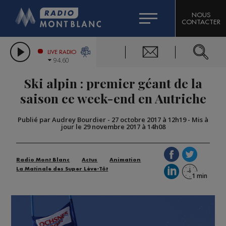
HOROSCOPE
CITIZEN MACHINERY
NOUS
CONTACTER
COMPAGNIE DU MONT-BLANC
LES CHRONIQUES DE L'EXPERT
GRAND MASSIF DOMAINES SKIABLES
LIVE RADIO
94.60
BORINI
Ski alpin : premier géant de la
BIGARD
saison ce week-end en Autriche
Publié par Audrey Bourdier
-
27 octobre 2017 à 12h19
-
Mis à
jour le 29 novembre 2017 à 14h08
Radio Mont Blanc
Actus
Animation
La Matinale des Super Lève-Tôt