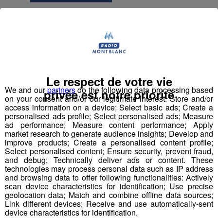
Chef de rang
Employé polyvalent - Employée
polyvalente d'hôtellerie
Le respect de votre vie
Maître-nageur sauveteur - Maître
We and our
partners
do the following data processing based
privée est notre priorité
nageuse sauveteuse
on your consent and/or our legitimate interest: Store and/or
access information on a device; Select basic ads; Create a
personalised ads profile; Select personalised ads; Measure
Professeur de physiques
ad performance; Measure content performance; Apply
market research to generate audience insights; Develop and
improve products; Create a personalised content profile;
Responsable accueil restauration H-F
Select personalised content; Ensure security, prevent fraud,
and debug; Technically deliver ads or content. These
Serveur - Serveuse de restaurant
technologies may process personal data such as IP address
and browsing data to offer following functionalities: Actively
scan device characteristics for identification; Use precise
Serveur - serveuse
geolocation data; Match and combine offline data sources;
Link different devices; Receive and use automatically-sent
device characteristics for identification.
Technicien(ne) contrôle et qualité