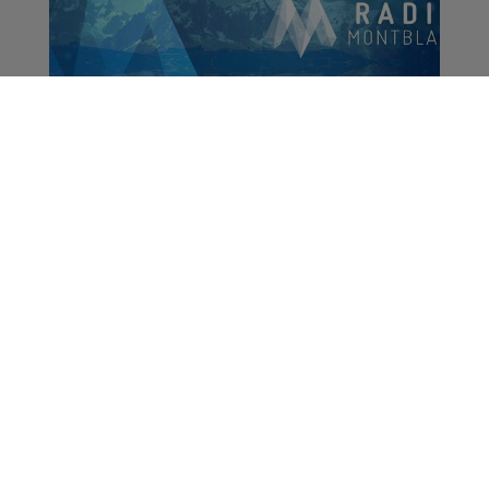
Retrouvez l'intégralité
de la Journée de
l'Emploi sur Radio
Mont Blanc
La Matinale des Super Lève-Tôt