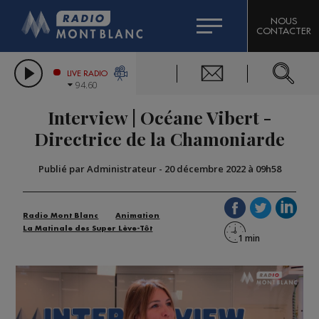
HOROSCOPE
CITIZEN MACHINERY
NOUS
CONTACTER
COMPAGNIE DU MONT-BLANC
LES CHRONIQUES DE L'EXPERT
GRAND MASSIF DOMAINES SKIABLES
LIVE RADIO
94.60
BORINI
Interview | Océane Vibert -
BIGARD
Directrice de la Chamoniarde
Publié par Administrateur
-
20 décembre 2022 à 09h58
Radio Mont Blanc
Animation
La Matinale des Super Lève-Tôt