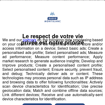
- Sports plus soucieux de l'écologie. La majorité
Racing
de ses composants proviennent directement de cires
végétales et animales pour réduire l'impact
environnemental. ⛷️
Le respect de votre vie
We and our
partners
do the following data processing based
privée est notre priorité
on your consent and/or our legitimate interest: Store and/or
access information on a device; Select basic ads; Create a
personalised ads profile; Select personalised ads; Measure
ad performance; Measure content performance; Apply
market research to generate audience insights; Develop and
improve products; Create a personalised content profile;
Select personalised content; Ensure security, prevent fraud,
and debug; Technically deliver ads or content. These
technologies may process personal data such as IP address
and browsing data to offer following functionalities: Actively
scan device characteristics for identification; Use precise
geolocation data; Match and combine offline data sources;
Link different devices; Receive and use automatically-sent
device characteristics for identification.