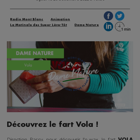
Radio Mont Blanc
Animation
La Matinale des Super Lève-Tôt
Dame Nature
Découvrez le fart Vola !
Direction Passy, pour découvrir l'e-wax, le fart
VOLA