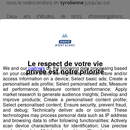
nous le redescendons en
tyrolienne
jusqu'au sol.
​Deux ans d'études, de tests, d'homologations,
d'agréments, de vérifications ont été nécessaires pour
obtenir l'autorisation d'ouverture au public du premier
tremplin de saut à l'élastique
au monde.
Le respect de votre vie
Pour la version hivernale, c'est un
saut à l'élastique
We and our
partners
do the following data processing based
privée est notre priorité
!
en ski
on your consent and/or our legitimate interest: Store and/or
access information on a device; Select basic ads; Create a
personalised ads profile; Select personalised ads; Measure
ad performance; Measure content performance; Apply
market research to generate audience insights; Develop and
improve products; Create a personalised content profile;
Select personalised content; Ensure security, prevent fraud,
Partager sur Facebook
and debug; Technically deliver ads or content. These
technologies may process personal data such as IP address
and browsing data to offer following functionalities: Actively
scan device characteristics for identification; Use precise