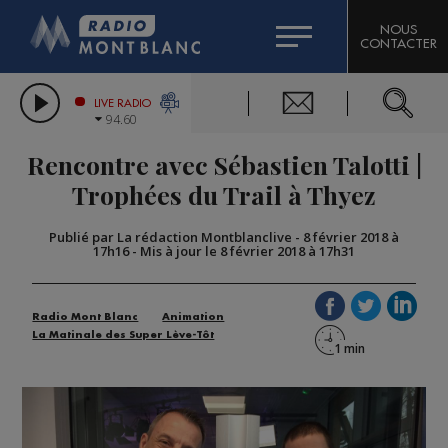
HOROSCOPE
CITIZEN MACHINERY
NOUS
CONTACTER
COMPAGNIE DU MONT-BLANC
LES CHRONIQUES DE L'EXPERT
GRAND MASSIF DOMAINES SKIABLES
LIVE RADIO
94.60
BORINI
Rencontre avec Sébastien Talotti |
BIGARD
Trophées du Trail à Thyez
Publié par La rédaction Montblanclive
-
8 février 2018 à
17h16
-
Mis à jour le 8 février 2018 à 17h31
Radio Mont Blanc
Animation
La Matinale des Super Lève-Tôt