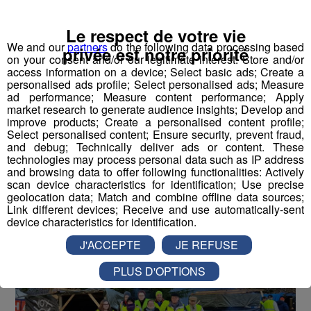
Le respect de votre vie
We and our
partners
do the following data processing based
privée est notre priorité
on your consent and/or our legitimate interest: Store and/or
Gilets jaunes : les manifestants
access information on a device; Select basic ads; Create a
personalised ads profile; Select personalised ads; Measure
restent mobilisés malgré les
ad performance; Measure content performance; Apply
market research to generate audience insights; Develop and
concessions d'Emmanuel Macron
improve products; Create a personalised content profile;
Select personalised content; Ensure security, prevent fraud,
Publié par La rédaction Montblanclive
-
12 décembre 2018 à
and debug; Technically deliver ads or content. These
10h37
-
Mis à jour le 12 décembre 2018 à 10h47
technologies may process personal data such as IP address
and browsing data to offer following functionalities: Actively
scan device characteristics for identification; Use precise
geolocation data; Match and combine offline data sources;
Radio Mont Blanc
Actus
Link different devices; Receive and use automatically-sent
Société
device characteristics for identification.
J'ACCEPTE
JE REFUSE
PLUS D'OPTIONS