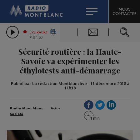
HOROSCOPE
CITIZEN MACHINERY
NOUS
CONTACTER
COMPAGNIE DU MONT-BLANC
LES CHRONIQUES DE L'EXPERT
GRAND MASSIF DOMAINES SKIABLES
LIVE RADIO
94.60
BORINI
Sécurité routière : la Haute-
BIGARD
Savoie va expérimenter les
éthylotests anti-démarrage
Publié par La rédaction Montblanclive
-
11 décembre 2018 à
11h18
Radio Mont Blanc
Actus
Société