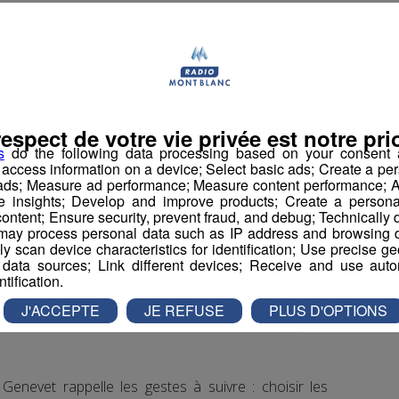
re maîtres-nageurs sauveteurs surveille la baignade
heures à 18 heures. Ils seront présents jusqu’au 31
 intervenir sur l’ensemble de la base et n’hésitent
respect de votre vie privée est notre prio
s des groupes ou familles présentes pour éviter les
s
do the following data processing based on your consent a
r access information on a device; Select basic ads; Create a per
 ads; Measure ad performance; Measure content performance; A
e insights; Develop and improve products; Create a personali
e secours et responsable baignade au lac de Passy,
ontent; Ensure security, prevent fraud, and debug; Technically d
noyade sont aussi liés à l’imprudence de certains
ay process personal data such as IP address and browsing da
vely scan device characteristics for identification; Use precise g
 data sources; Link different devices; Receive and use autom
ntification.
J'ACCEPTE
JE REFUSE
PLUS D'OPTIONS
Genevet rappelle les gestes à suivre : choisir les