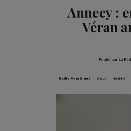
Annecy : e
Véran a
Publié par La Ré
Radio Mont Blanc
Actus
Société