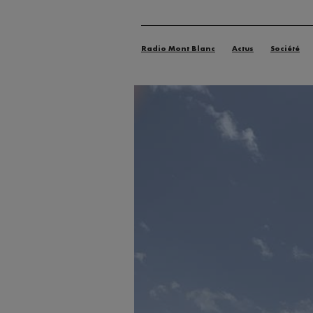
Radio Mont Blanc
Actus
Société