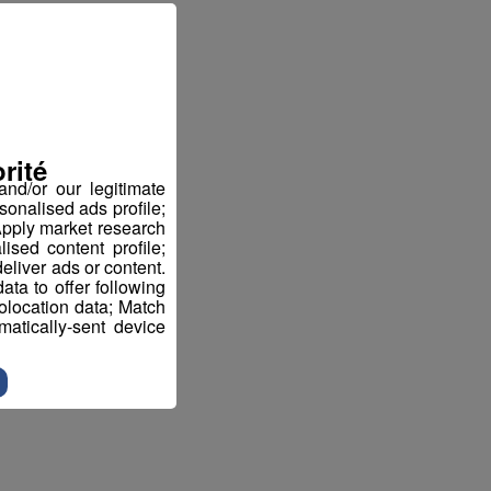
rité
nd/or our legitimate
sonalised ads profile;
pply market research
sed content profile;
eliver ads or content.
ta to offer following
eolocation data; Match
atically-sent device