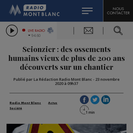
HOROSCOPE
CITIZEN MACHINERY
NOUS
CONTACTER
COMPAGNIE DU MONT-BLANC
LES CHRONIQUES DE L'EXPERT
GRAND MASSIF DOMAINES SKIABLES
LIVE RADIO
94.60
BORINI
Scionzier : des ossements
BIGARD
humains vieux de plus de 200 ans
découverts sur un chantier
Publié par La Rédaction Radio Mont Blanc
-
23 novembre
2020 à 09h37
Radio Mont Blanc
Actus
Société