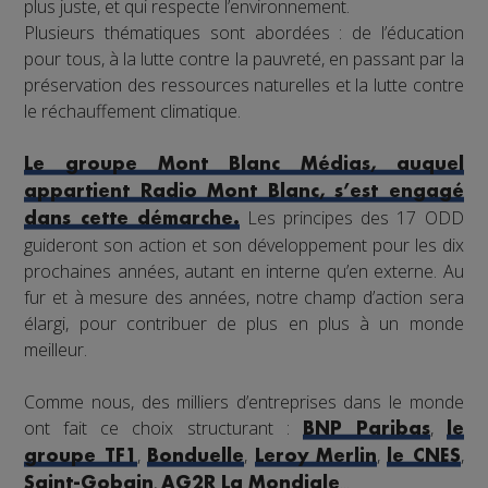
plus juste, et qui respecte l’environnement.
Plusieurs thématiques sont abordées : de l’éducation
pour tous, à la lutte contre la pauvreté, en passant par la
préservation des ressources naturelles et la lutte contre
le réchauffement climatique.
Le groupe Mont Blanc Médias, auquel
appartient Radio Mont Blanc, s’est engagé
Les principes des 17 ODD
dans cette démarche.
guideront son action et son développement pour les dix
prochaines années, autant en interne qu’en externe. Au
fur et à mesure des années, notre champ d’action sera
élargi, pour contribuer de plus en plus à un monde
meilleur.
Comme nous, des milliers d’entreprises dans le monde
ont fait ce choix structurant :
,
BNP Paribas
le
,
,
,
,
groupe TF1
Bonduelle
Leroy Merlin
le CNES
,
...
Saint-Gobain
AG2R La Mondiale