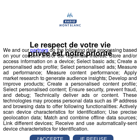
a signé la Charte européenne pour l'égalité des femmes
et des hommes dans la vie locale.
Le document comporte 30 mesures à appliquer dans la
vie de la collectivité pour atteindre cette égalité et lutter
contre les discriminations.
Le respect de votre vie
We and our
partners
do the following data processing based
privée est notre priorité
on your consent and/or our legitimate interest: Store and/or
L'équipe veillera par exemple à ce que l'attribution des
access information on a device; Select basic ads; Create a
postes à responsabilité se fasse sans discrimination.
personalised ads profile; Select personalised ads; Measure
ad performance; Measure content performance; Apply
market research to generate audience insights; Develop and
Une commission municipale dédiée à ce sujet sera
improve products; Create a personalised content profile;
créée.
Select personalised content; Ensure security, prevent fraud,
and debug; Technically deliver ads or content. These
technologies may process personal data such as IP address
and browsing data to offer following functionalities: Actively
scan device characteristics for identification; Use precise
Partager sur Facebook
geolocation data; Match and combine offline data sources;
Link different devices; Receive and use automatically-sent
device characteristics for identification.
J'ACCEPTE
JE REFUSE