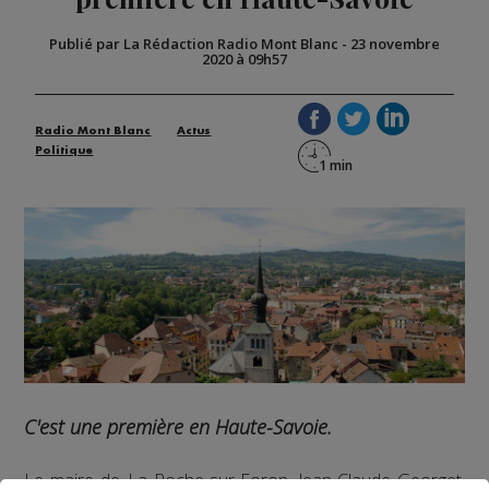
Publié par La Rédaction Radio Mont Blanc
-
23 novembre
2020 à 09h57
Radio Mont Blanc
Actus
Politique
C'est une première en Haute-Savoie.
Le maire de La Roche-sur-Foron, Jean-Claude Georget,