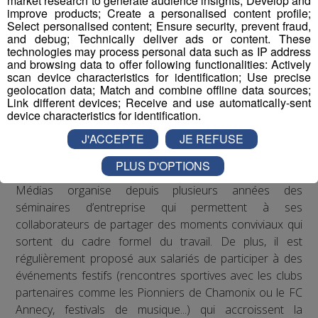
market research to generate audience insights; Develop and
l’obésité
improve products; Create a personalised content profile;
Select personalised content; Ensure security, prevent fraud,
Les actions de Radio Mont Blanc
and debug; Technically deliver ads or content. These
technologies may process personal data such as IP address
and browsing data to offer following functionalities: Actively
Concernant les troubles musculo-squelettiques, Radio
scan device characteristics for identification; Use precise
Mont Blanc s’est engagé à respecter les
geolocation data; Match and combine offline data sources;
Link different devices; Receive and use automatically-sent
recommandations de la médecine du travail en matière
device characteristics for identification.
de posture sur les postes de travail : des rehausseurs de
J'ACCEPTE
JE REFUSE
clavier ont été distribués aux salariés qui le souhaitaient.
PLUS D'OPTIONS
Concernant le bien-être au travail, le Groupe Mont Blanc
Médias organise depuis plusieurs années des
séminaires d’entreprise qui permettent à ses
collaborateurs de partager des moments conviviaux qui
sortent du cadre formel du travail. De plus, il est
régulièrement proposé aux salariés de participer à des
événements festifs (rencontres sportives avec les clubs
partenaires comme les Pionniers de Chamonix ou le FC
Annecy, festivals de musique...) qui accroissent la