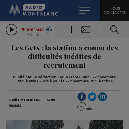
HOROSCOPE
CITIZEN MACHINERY
NOUS
CONTACTER
COMPAGNIE DU MONT-BLANC
LES CHRONIQUES DE L'EXPERT
GRAND MASSIF DOMAINES SKIABLES
LIVE RADIO
94.60
BORINI
Les Gets : la station a connu des
BIGARD
difficultés inédites de
recrutement
Publié par La Rédaction Radio Mont Blanc
-
22 novembre
2021 à 08h00
-
Mis à jour le 22 novembre 2021 à 09h14
Radio Mont Blanc
Actus
Société