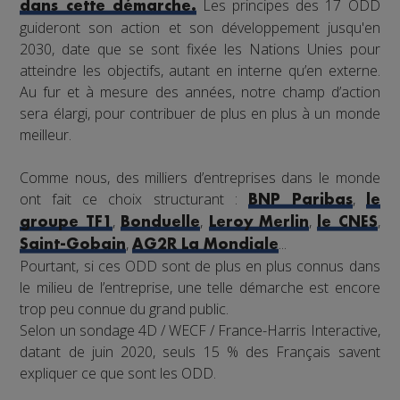
Les principes des 17 ODD
dans cette démarche.
guideront son action et son développement jusqu'en
2030, date que se sont fixée les Nations Unies pour
atteindre les objectifs, autant en interne qu’en externe.
Au fur et à mesure des années, notre champ d’action
sera élargi, pour contribuer de plus en plus à un monde
meilleur.
Comme nous, des milliers d’entreprises dans le monde
ont fait ce choix structurant :
,
BNP Paribas
le
,
,
,
,
groupe TF1
Bonduelle
Leroy Merlin
le CNES
,
...
Saint-Gobain
AG2R La Mondiale
Pourtant, si ces ODD sont de plus en plus connus dans
le milieu de l’entreprise, une telle démarche est encore
trop peu connue du grand public.
Selon un sondage 4D / WECF / France-Harris Interactive,
datant de juin 2020, seuls 15 % des Français savent
expliquer ce que sont les ODD.