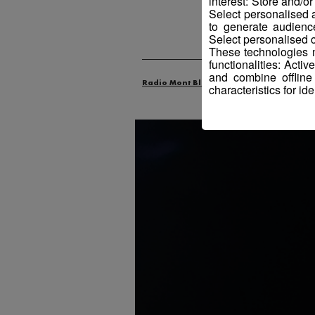
interest: Store and/o
Select personalised
to generate audienc
Select personalised c
These technologies m
functionalities: Acti
and combine offline
Radio Mont Blanc
Actus
Industrie
characteristics for ide