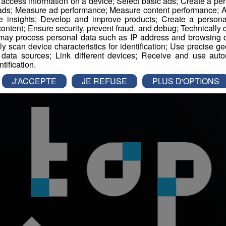
r access information on a device; Select basic ads; Create a per
 ads; Measure ad performance; Measure content performance; A
e insights; Develop and improve products; Create a personali
-
3 septembre 2025 à 16h20
-
Mis à jour le 3 septembre 2025 à 16h20
ontent; Ensure security, prevent fraud, and debug; Technically d
ay process personal data such as IP address and browsing da
vely scan device characteristics for identification; Use precise g
 data sources; Link different devices; Receive and use autom
ntification.
J'ACCEPTE
JE REFUSE
PLUS D'OPTIONS