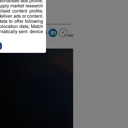
sonalised ads profile;
pply market research
sed content profile;
eliver ads or content.
ta to offer following
eolocation data; Match
atically-sent device