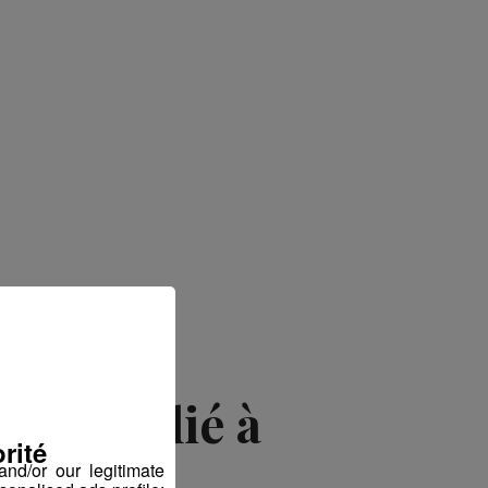
uel dédié à
rité
trielle
nd/or our legitimate