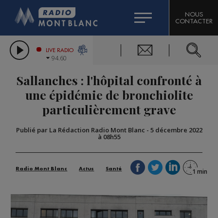
HOROSCOPE
CITIZEN MACHINERY
NOUS
CONTACTER
COMPAGNIE DU MONT-BLANC
LES CHRONIQUES DE L'EXPERT
GRAND MASSIF DOMAINES SKIABLES
LIVE RADIO
94.60
BORINI
Sallanches : l'hôpital confronté à
BIGARD
une épidémie de bronchiolite
particulièrement grave
Publié par La Rédaction Radio Mont Blanc
-
5 décembre 2022
à 08h55
Radio Mont Blanc
Actus
Santé