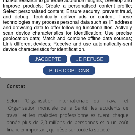
market research to generate audience insights; Develop and
improve products; Create a personalised content profile;
Select personalised content; Ensure security, prevent fraud,
and debug; Technically deliver ads or content. These
technologies may process personal data such as IP address
and browsing data to offer following functionalities: Actively
scan device characteristics for identification; Use precise
geolocation data; Match and combine offline data sources;
Link different devices; Receive and use automatically-sent
device characteristics for identification.
J'ACCEPTE
JE REFUSE
PLUS D'OPTIONS
Constat
Selon l’Organisation internationale du Travail et
l’Organisation mondiale de la Santé, les accidents de
travail et les maladies professionnelles tuent chaque
année plus de 2,3 millions de personnes et a un coût
financier important, qui pèse sur toute la société.