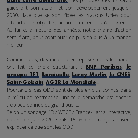
dans cette démarche.
guideront son action et son développement jusqu'en
2030, date que se sont fixée les Nations Unies pour
atteindre les objectifs, autant en interne qu’en externe.
Au fur et à mesure des années, notre champ d’action
sera élargi, pour contribuer de plus en plus à un monde
meilleur.
Comme nous, des milliers d’entreprises dans le monde
ont fait ce choix structurant :
,
BNP Paribas
le
,
,
,
,
groupe TF1
Bonduelle
Leroy Merlin
le CNES
,
...
Saint-Gobain
AG2R La Mondiale
Pourtant, si ces ODD sont de plus en plus connus dans
le milieu de l’entreprise, une telle démarche est encore
trop peu connue du grand public.
Selon un sondage 4D / WECF / France-Harris Interactive,
datant de juin 2020, seuls 15 % des Français savent
expliquer ce que sont les ODD.