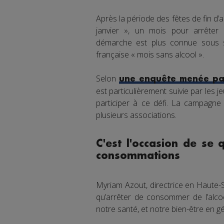
Après la période des fêtes de fin d’
janvier », un mois pour arrêter
démarche est plus connue sous s
française « mois sans alcool ».
Selon
une enquête menée par
est particulièrement suivie par les 
participer à ce défi. La campagne
plusieurs associations.
C'est l'occasion de se 
consommations
Myriam Azout, directrice en Haute-S
qu’arrêter de consommer de l’alcoo
notre santé, et notre bien-être en gé