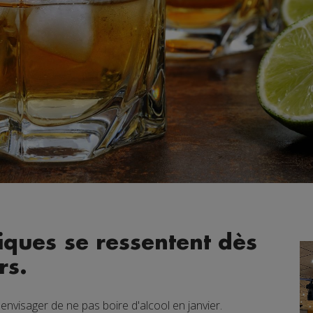
iques se ressentent dès
rs.
nvisager de ne pas boire d'alcool en janvier.