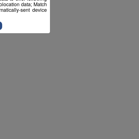
eolocation data; Match
atically-sent device