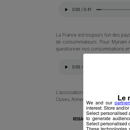
La France est toujours l’un des pay
de consommateurs. Pour Myriam Azou
questionner nos consommations en t
L’association Addictions France 
Le 
Cluses, Annecy ou encore Thonon-le
We and our
partner
interest: Store and/o
Select personalised
to generate audienc
Select personalised c
These technologies m