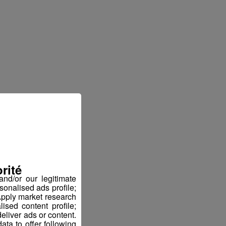
rité
nd/or our legitimate
sonalised ads profile;
pply market research
sed content profile;
eliver ads or content.
ta to offer following