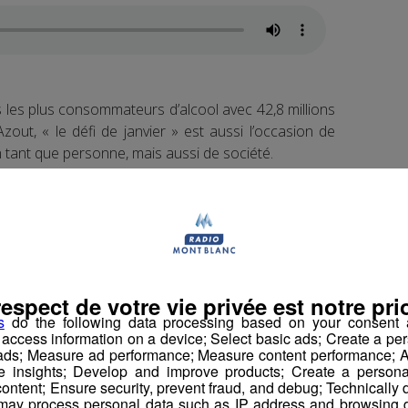
s les plus consommateurs d’alcool avec 42,8 millions
t, « le défi de janvier » est aussi l’occasion de
ant que personne, mais aussi de société.
dispose de plusieurs antennes en Haute-Savoie, à
respect de votre vie privée est notre prio
s-Bains :
s
do the following data processing based on your consent a
r access information on a device; Select basic ads; Create a per
 ads; Measure ad performance; Measure content performance; A
e insights; Develop and improve products; Create a personali
ontent; Ensure security, prevent fraud, and debug; Technically d
ay process personal data such as IP address and browsing da