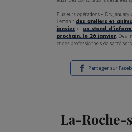
aussi des consultations destinées s
Plusieurs opérations « Dry January »
Léman :
des ateliers et anim
et
janvier
un stand d’inform
. Des m
prochain, le 26 janvier
et des professionnels de santé seron
Partager sur Face
La-Roche-su