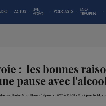
LIVE
ECO
ADIO
ACTUS
PODCASTS
VIDÉO
TREMPLIN
ie : les bonnes raiso
une pause avec l'alcoo
édaction Radio Mont Blanc
-
14 janvier 2026 à 11h03
-
Mis à jour le 14 ja