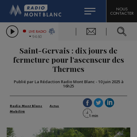
HOROSCOPE
CITIZEN MACHINERY
NOUS
CONTACTER
COMPAGNIE DU MONT-BLANC
LES CHRONIQUES DE L'EXPERT
GRAND MASSIF DOMAINES SKIABLES
LIVE RADIO
94.60
BORINI
Saint-Gervais : dix jours de
BIGARD
fermeture pour l’ascenseur des
Thermes
Publié par La Rédaction Radio Mont Blanc
-
10 juin 2025 à
16h25
Radio Mont Blanc
Actus
Mobilité