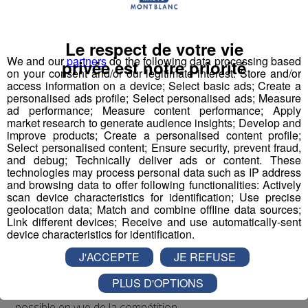
Les jeunes des établissements scolaires doivent
fabriquer un robot à partir d'un kit de pièces détachées
Le respect de votre vie
fourni par l'association organisatrice la compétition
We and our
partners
do the following data processing based
privée est notre priorité
on your consent and/or our legitimate interest: Store and/or
"Robotique First France". Dans le cadre de TOP FAB, le
access information on a device; Select basic ads; Create a
Groupe Mont Blanc Médias fait appel à
4
personalised ads profile; Select personalised ads; Measure
établissements scolaires volontaires
participant au
ad performance; Measure content performance; Apply
market research to generate audience insights; Develop and
challenge en les associant à
4 entreprises
improve products; Create a personalised content profile;
industrielles
d’envergure sur le territoire pour former
Select personalised content; Ensure security, prevent fraud,
des binômes.
and debug; Technically deliver ads or content. These
technologies may process personal data such as IP address
Pour mener à bien leur projet et tenter de
and browsing data to offer following functionalities: Actively
remporter
la compétition nationale à Lyon le 22 mars,
scan device characteristics for identification; Use precise
ils pourront compter sur
le coaching de
geolocation data; Match and combine offline data sources;
Link different devices; Receive and use automatically-sent
l’association,
et reconnue par la French Fab ; mais
device characteristics for identification.
également
l’accompagnement de leurs entreprises
J'ACCEPTE
JE REFUSE
binômes,
présentes en école et en accueillant les
classes pour visites, conseils et fabrication de pièces
PLUS D'OPTIONS
nécessaires pour rendre le robot le plus performant
possible en vue de la compétition.