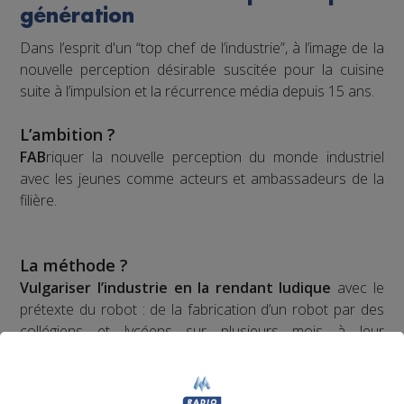
génération
Dans l’esprit d'un “top chef de l’industrie”, à l’image de la
nouvelle perception désirable suscitée pour la cuisine
suite à l’impulsion et la récurrence média depuis 15 ans.
L’ambition ?
FAB
riquer la nouvelle perception du monde industriel
avec les jeunes comme acteurs et ambassadeurs de la
filière.
La méthode ?
Vulgariser l’industrie en la rendant ludique
avec le
prétexte du robot : de la fabrication d’un robot par des
collégiens et lycéens sur plusieurs mois à leur
participation à une compétition apprenante de robots le
"First Tech Challenge" en points d’orgue, avec leur robot
fabriqué.