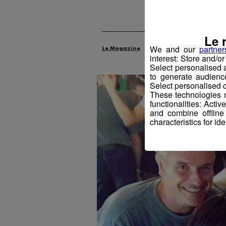
Pub
Le 
We and our
partner
Le Magazine
Radio Mont Blanc
An
interest: Store and/o
Select personalised
to generate audienc
Select personalised c
These technologies m
functionalities: Acti
and combine offline
characteristics for ide