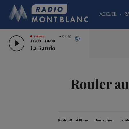
ACCUEIL
R
94.60
LIVE RADIO
11:00 - 13:00
La Rando
Rouler au
Radio Mont Blanc
Animation
La M