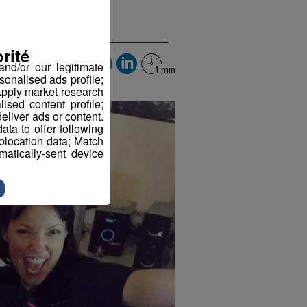
9h28
rité
nd/or our legitimate
sonalised ads profile;
pply market research
sed content profile;
eliver ads or content.
ta to offer following
eolocation data; Match
atically-sent device