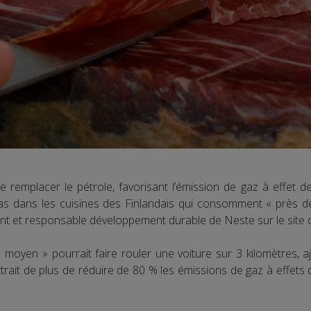
e remplacer le pétrole, favorisant l’émission de gaz à effet 
pas dans les cuisines des Finlandais qui consomment « près de
nt et responsable développement durable de Neste sur le site de
oyen » pourrait faire rouler une voiture sur 3 kilomètres, ajo
rait de plus de réduire de 80 % les émissions de gaz à effets 