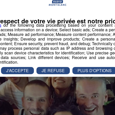
lié par
-
12 décembre 2016 à 09h35
-
Mis à jour le 12 décembre 2016 à 0
respect de votre vie privée est notre prio
s
do the following data processing based on your consent a
imation
La Matinale des Super Lève-Tôt
r access information on a device; Select basic ads; Create a per
 ads; Measure ad performance; Measure content performance; A
e insights; Develop and improve products; Create a personali
ontent; Ensure security, prevent fraud, and debug; Technically d
ay process personal data such as IP address and browsing da
vely scan device characteristics for identification; Use precise g
 data sources; Link different devices; Receive and use autom
ntification.
J'ACCEPTE
JE REFUSE
PLUS D'OPTIONS