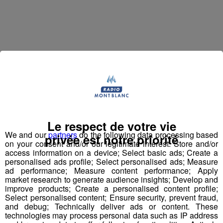
Jean-François Michelin est un
haut-savoyard
qui a
commencé par travailler en station de skis. Il a ensuite
accompagné l'inventeur du
saut à l'élastique
, AJ
Hackett, en Normandie, à Bali et en Nouvelle Zélande,
avec plus de
70 000 sauts
à son actif. Il a eu l'idée d'un
Le respect de votre vie
tremplin de saut à l'élastique
révolutionnaire en 2008
We and our
partners
do the following data processing based
privée est notre priorité
on your consent and/or our legitimate interest: Store and/or
et a créé le
Bun J Ride
en 2009.
access information on a device; Select basic ads; Create a
personalised ads profile; Select personalised ads; Measure
Bun J
Quoi ?
ad performance; Measure content performance; Apply
Le nom
Bun J Ride
est inspiré de la prononciation
market research to generate audience insights; Develop and
improve products; Create a personalised content profile;
anglaise du
saut à l'élastique
("bungee" ou "bungy")
Select personalised content; Ensure security, prevent fraud,
auquel s'ajoute le "ride" du mouvement et de la liberté,
and debug; Technically deliver ads or content. These
avec au milieu le "J" de Jeff, son inventeur.
technologies may process personal data such as IP address