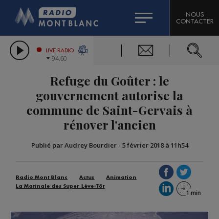
HOROSCOPE
CITIZEN MACHINERY
NOUS
CONTACTER
COMPAGNIE DU MONT-BLANC
LES CHRONIQUES DE L'EXPERT
GRAND MASSIF DOMAINES SKIABLES
LIVE RADIO
94.60
BORINI
Refuge du Goûter : le
BIGARD
gouvernement autorise la
commune de Saint-Gervais à
rénover l'ancien
Publié par Audrey Bourdier
-
5 février 2018 à 11h54
Radio Mont Blanc
Actus
Animation
La Matinale des Super Lève-Tôt