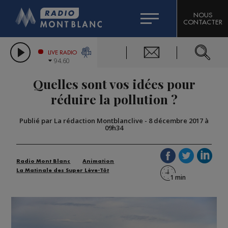
HOROSCOPE
CITIZEN MACHINERY
NOUS
CONTACTER
COMPAGNIE DU MONT-BLANC
LES CHRONIQUES DE L'EXPERT
GRAND MASSIF DOMAINES SKIABLES
LIVE RADIO
94.60
BORINI
Quelles sont vos idées pour
BIGARD
réduire la pollution ?
Publié par La rédaction Montblanclive
-
8 décembre 2017 à
09h34
Radio Mont Blanc
Animation
La Matinale des Super Lève-Tôt