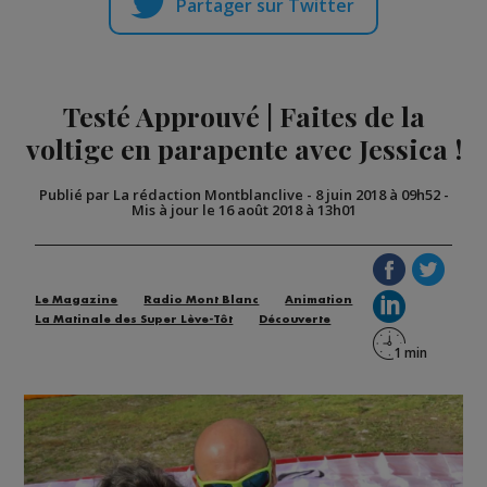
Partager sur Twitter
Testé Approuvé | Faites de la
voltige en parapente avec Jessica !
Publié par La rédaction Montblanclive
-
8 juin 2018 à 09h52
-
Mis à jour le 16 août 2018 à 13h01
Le Magazine
Radio Mont Blanc
Animation
La Matinale des Super Lève-Tôt
Découverte