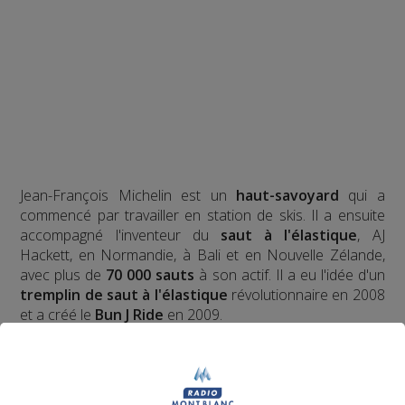
Jean-François Michelin est un
haut-savoyard
qui a
commencé par travailler en station de skis. Il a ensuite
accompagné l'inventeur du
saut à l'élastique
, AJ
Hackett, en Normandie, à Bali et en Nouvelle Zélande,
avec plus de
70 000 sauts
à son actif. Il a eu l'idée d'un
tremplin de saut à l'élastique
révolutionnaire en 2008
et a créé le
Bun J Ride
en 2009.
Bun J
Quoi ?
Le nom
Bun J Ride
est inspiré de la prononciation
anglaise du
saut à l'élastique
("bungee" ou "bungy")