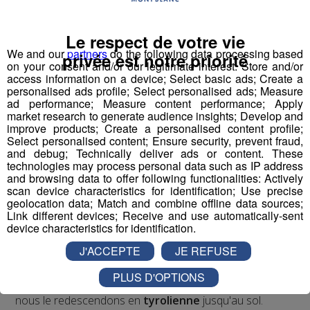
auquel s'ajoute le "ride" du mouvement et de la liberté,
avec au milieu le "J" de Jeff, son inventeur.
Le respect de votre vie
We and our
partners
do the following data processing based
Écoutez l'interview de son créateur ⬇
privée est notre priorité
on your consent and/or our legitimate interest: Store and/or
access information on a device; Select basic ads; Create a
personalised ads profile; Select personalised ads; Measure
mp3
ad performance; Measure content performance; Apply
market research to generate audience insights; Develop and
improve products; Create a personalised content profile;
Vous l'avez compris, le
Bun J Ride
combine les
Select personalised content; Ensure security, prevent fraud,
and debug; Technically deliver ads or content. These
techniques du
saut de tremplin
, du
saut à l'élastique
technologies may process personal data such as IP address
et de la
tyrolienne
. Le sauteur est équipé à la taille d'un
and browsing data to offer following functionalities: Actively
harnais relié, de chaque côté, à deux
élastiques
scan device characteristics for identification; Use precise
geolocation data; Match and combine offline data sources;
mobiles
. Placé en haut du
tremplin
sur l'accessoire
Link different devices; Receive and use automatically-sent
d'envol de son choix, le sauteur effectue une prise d'élan
device characteristics for identification.
d'environ 30 mètres qui débouche sur un vide de 40
J'ACCEPTE
JE REFUSE
mètres. Le saut s'effectue retenu par les deux
élastiques
qui accompagnent la trajectoire du sauteur.
PLUS D'OPTIONS
Le système se bloque et une fois le sauteur stabilisé,
nous le redescendons en
tyrolienne
jusqu'au sol.