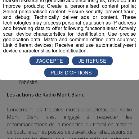
market research to generate audience insights; Develop and
Mettre en place une politique ambitieuse de santé,
improve products; Create a personalised content profile;
sécurité et bien-être au travail visant notamment à
Select personalised content; Ensure security, prevent fraud,
réduire les accidents du travail et les situations à
and debug; Technically deliver ads or content. These
technologies may process personal data such as IP address
risques ainsi que les troubles musculo-
and browsing data to offer following functionalities: Actively
squelettiques et les risques psycho-sociaux
scan device characteristics for identification; Use precise
Sensibiliser ses employés aux risques liés à la
geolocation data; Match and combine offline data sources;
Link different devices; Receive and use automatically-sent
sédentarité lors d’une journée de travail
device characteristics for identification.
Soutenir les campagnes préventives de santé
publique sur les maladies graves, telles que le
J'ACCEPTE
JE REFUSE
VIH/SIDA, le cancer, les maladies
PLUS D'OPTIONS
cardiovasculaires, le paludisme, la tuberculose ou
l’obésité
Les actions de Radio Mont Blanc
Concernant les troubles musculo-squelettiques, Radio
Mont Blanc s’est engagé à respecter les
recommandations de la médecine du travail en matière
de posture sur les postes de travail : des rehausseurs de