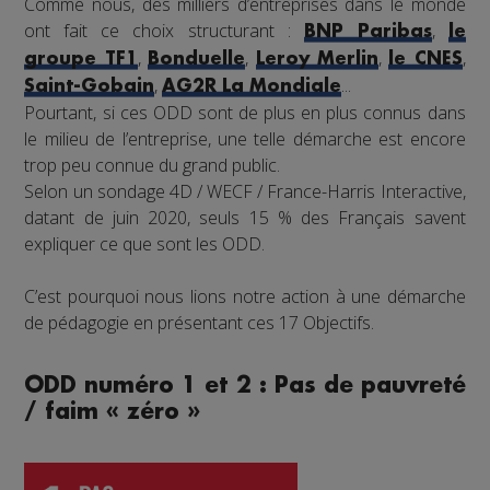
Comme nous, des milliers d’entreprises dans le monde
ont fait ce choix structurant :
,
BNP Paribas
le
,
,
,
,
groupe TF1
Bonduelle
Leroy Merlin
le CNES
,
...
Saint-Gobain
AG2R La Mondiale
Pourtant, si ces ODD sont de plus en plus connus dans
le milieu de l’entreprise, une telle démarche est encore
trop peu connue du grand public.
Selon un sondage 4D / WECF / France-Harris Interactive,
datant de juin 2020, seuls 15 % des Français savent
expliquer ce que sont les ODD.
C’est pourquoi nous lions notre action à une démarche
de pédagogie en présentant ces 17 Objectifs.
ODD numéro 1 et 2 : Pas de pauvreté
/ faim « zéro »