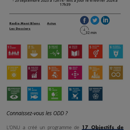
-
25 septembre 2023 à 12h14
-
Mis à jour le 6 février 2024 à
17h39
Radio Mont Blanc
Actus
Les Dossiers
Connaissez-vous les ODD ?
L’ONU a créé un programme de
17 Objectifs de