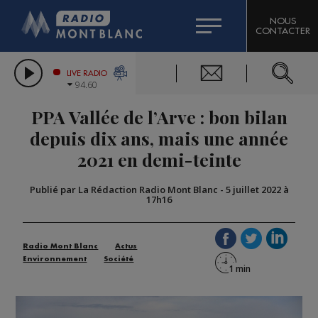
HOROSCOPE
CITIZEN MACHINERY
NOUS
CONTACTER
COMPAGNIE DU MONT-BLANC
LES CHRONIQUES DE L'EXPERT
GRAND MASSIF DOMAINES SKIABLES
LIVE RADIO
94.60
BORINI
PPA Vallée de l’Arve : bon bilan
BIGARD
depuis dix ans, mais une année
2021 en demi-teinte
Publié par La Rédaction Radio Mont Blanc
-
5 juillet 2022 à
17h16
Radio Mont Blanc
Actus
Environnement
Société