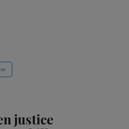
ter
en justice