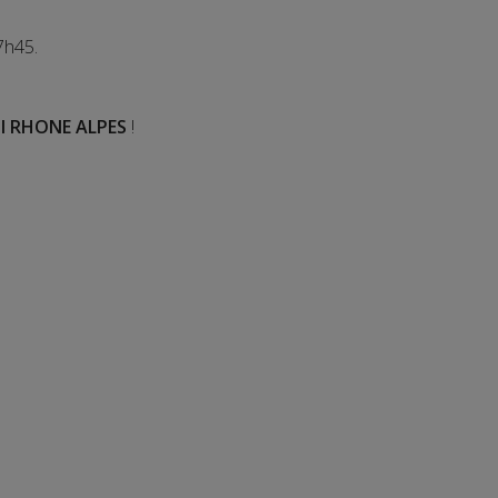
7h45.
I RHONE ALPES
!