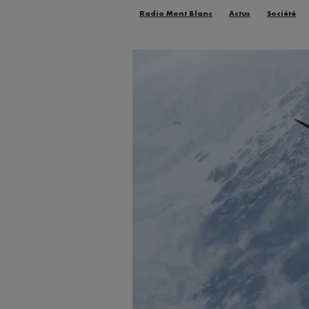
Radio Mont Blanc
Actus
Société