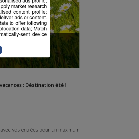
sonalised ads profile;
pply market research
sed content profile;
eliver ads or content.
ta to offer following
eolocation data; Match
atically-sent device
vacances : Déstination été !
ir avec vos entrées pour un maximum