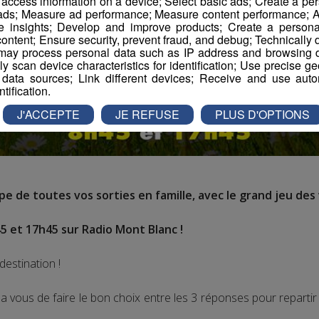
r access information on a device; Select basic ads; Create a per
 ads; Measure ad performance; Measure content performance; A
e insights; Develop and improve products; Create a personali
ontent; Ensure security, prevent fraud, and debug; Technically d
ay process personal data such as IP address and browsing da
vely scan device characteristics for identification; Use precise g
 data sources; Link different devices; Receive and use autom
ntification.
J'ACCEPTE
JE REFUSE
PLUS D'OPTIONS
e de toutes vos sorties en famille, avec le grand jeu des 
5 et 17h45 sur Radio Mont Blanc !
destination !
 vous de faire le bon choix entre les 3 réponses pour repart