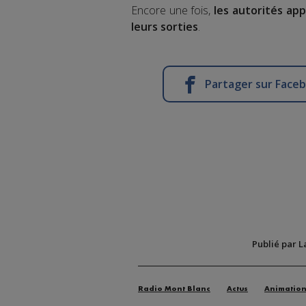
Encore une fois,
les autorités app
leurs sorties
.
Partager sur Face
Publié par L
Radio Mont Blanc
Actus
Animatio