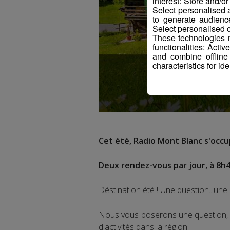
interest: Store and/o
Select personalised
to generate audienc
Select personalised c
These technologies m
functionalities: Acti
and combine offline
characteristics for ide
Cet été, Radio Mont Blanc s'occup
Deux rendez-vous par jour, à 8h4
Déstination été ! Une question...une 
Nous vous poserons une question, a
d'activités dans la région !