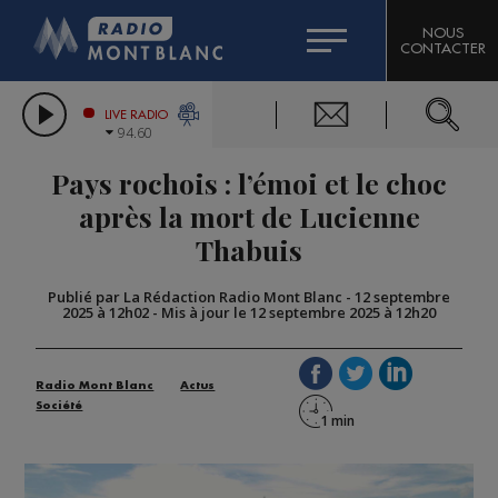
HOROSCOPE
CITIZEN MACHINERY
NOUS
CONTACTER
COMPAGNIE DU MONT-BLANC
LES CHRONIQUES DE L'EXPERT
GRAND MASSIF DOMAINES SKIABLES
LIVE RADIO
94.60
BORINI
Pays rochois : l’émoi et le choc
BIGARD
après la mort de Lucienne
Thabuis
Publié par La Rédaction Radio Mont Blanc
-
12 septembre
2025 à 12h02
-
Mis à jour le 12 septembre 2025 à 12h20
Radio Mont Blanc
Actus
Société