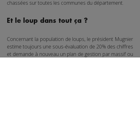
chassées sur toutes les communes du département.
Et le loup dans tout ça ?
Concernant la population de loups, le président Mugnier
estime toujours une sous-évaluation de 20% des chiffres
et demande à nouveau un plan de gestion par massif ou
par département pour lutter contre le prédateur qui
attaque régulièrement les troupeaux.
Succès confirmé pour le sauvetage
de faons
Ce printemps des télépilotes professionnels équipés de
drones ainsi que des bénévoles de la fédération des
chasseurs ont de nouveau parcouru les champs avant la
fauche pour sauver les faons cachés dans l’herbe haute.