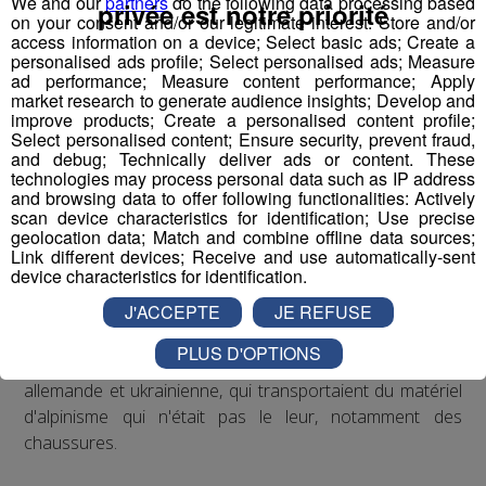
We and our
partners
do the following data processing based
privée est notre priorité
on your consent and/or our legitimate interest: Store and/or
pas aux vols.
access information on a device; Select basic ads; Create a
personalised ads profile; Select personalised ads; Measure
ad performance; Measure content performance; Apply
market research to generate audience insights; Develop and
Le samedi 7 septembre, des alpinistes ont été
improve products; Create a personalised content profile;
interceptés par la Brigade Blanche à leur redescente du
Select personalised content; Ensure security, prevent fraud,
massif du Mont-Blanc.
and debug; Technically deliver ads or content. These
technologies may process personal data such as IP address
and browsing data to offer following functionalities: Actively
Les agents de la Brigade Blanche, basés au Nid d'Aigle,
scan device characteristics for identification; Use precise
sont chargés de veiller que les candidats à l'ascension
geolocation data; Match and combine offline data sources;
Link different devices; Receive and use automatically-sent
du mont Blanc sont bien équipés et respectent la
device characteristics for identification.
réglementation de l'Arrêté de protection de l'habitat
J'ACCEPTE
JE REFUSE
naturel (APNH).
PLUS D'OPTIONS
Ils ont donc contrôlé les alpinistes, de nationalité
allemande et ukrainienne, qui transportaient du matériel
d'alpinisme qui n'était pas le leur, notamment des
chaussures.