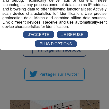
and debug; Technically deliver ads or content. These
adjoints, qui assureront leur mandat jusqu’en 2023.
technologies may process personal data such as IP address
and browsing data to offer following functionalities: Actively
L'objectif de cette initiative est double : leur inculquer le
scan device characteristics for identification; Use precise
geolocation data; Match and combine offline data sources;
sens civique et leur permettre de donner leur avis sur les
Link different devices; Receive and use automatically-sent
affaires de la commune. Leurs idées seront soumises au
device characteristics for identification.
vrai conseil municipal.
J'ACCEPTE
JE REFUSE
PLUS D'OPTIONS
Partager sur Facebook
Partager sur Twitter