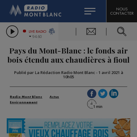
HOROSCOPE
CITIZEN MACHINERY
NOUS
CONTACTER
COMPAGNIE DU MONT-BLANC
LES CHRONIQUES DE L'EXPERT
GRAND MASSIF DOMAINES SKIABLES
LIVE RADIO
94.60
BORINI
Pays du Mont-Blanc : le fonds air
BIGARD
bois étendu aux chaudières à fioul
Publié par La Rédaction Radio Mont Blanc
-
1 avril 2021 à
10h05
Radio Mont Blanc
Actus
Environnement