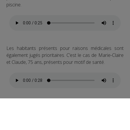
piscine.
Les habitants présents pour raisons médicales sont
également jugés prioritaires. C’est le cas de Marie-Claire
et Claude, 75 ans, présents pour motif de santé.
Pour garantir la distanciation nécessaire, les créneaux
sont actuellement limités à seulement 30 personnes
présentes simultanément, avec 2 personnes acceptées
par ligne d’eau dans le bassin sportif, et 6 dans le bassin