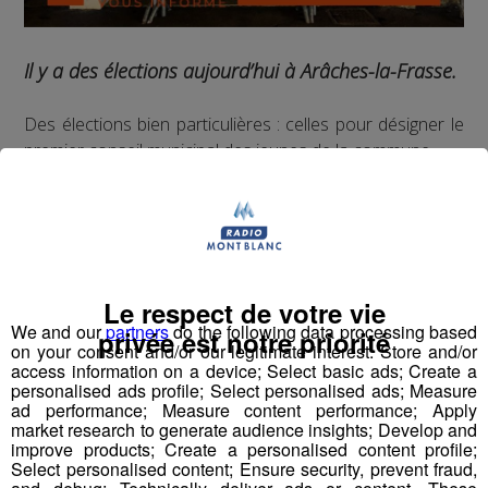
Il y a des élections aujourd’hui à Arâches-la-Frasse.
Des élections bien particulières : celles pour désigner le
premier conseil municipal des jeunes de la commune.
Comme pour les élections "des grands", des panneaux
électoraux ont été installés dans les cours de récréation.
Toutes les classes de CE2, CM1 et CM2 des groupes
Le respect de votre vie
scolaires des Carroz et de Flaine sont appelés aux
We and our
partners
do the following data processing based
urnes.
privée est notre priorité
on your consent and/or our legitimate interest: Store and/or
access information on a device; Select basic ads; Create a
Deux garçons et deux filles seront désignés dans
personalised ads profile; Select personalised ads; Measure
ad performance; Measure content performance; Apply
chaque niveau.
market research to generate audience insights; Develop and
improve products; Create a personalised content profile;
Ils se réuniront ensuite pour élire leur maire et ses
Select personalised content; Ensure security, prevent fraud,