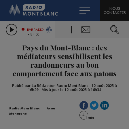
HOROSCOPE
CITIZEN MACHINERY
NOUS
CONTACTER
COMPAGNIE DU MONT-BLANC
LES CHRONIQUES DE L'EXPERT
GRAND MASSIF DOMAINES SKIABLES
LIVE RADIO
94.60
BORINI
Pays du Mont-Blanc : des
BIGARD
médiateurs sensibilisent les
randonneurs au bon
comportement face aux patous
Publié par La Rédaction Radio Mont Blanc
-
12 août 2025 à
16h29
-
Mis à jour le 12 août 2025 à 16h34
Radio Mont Blanc
Actus
Montagne