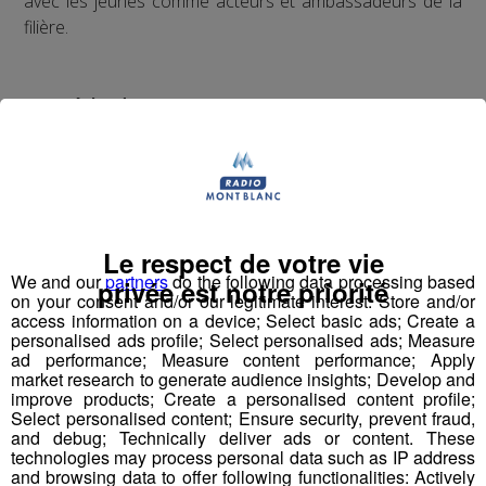
avec les jeunes comme acteurs et ambassadeurs de la
filière.
La méthode ?
Vulgariser l’industrie en la rendant ludique
avec le
prétexte du robot : de la fabrication d’un robot par des
collégiens et lycéens sur plusieurs mois à leur
participation à une compétition apprenante de robots le
"First Tech Challenge" en points d’orgue, avec leur robot
Le respect de votre vie
fabriqué.
We and our
partners
do the following data processing based
privée est notre priorité
on your consent and/or our legitimate interest: Store and/or
Les jeunes des établissements scolaires doivent
access information on a device; Select basic ads; Create a
personalised ads profile; Select personalised ads; Measure
fabriquer un robot à partir d'un kit de pièces détachées
ad performance; Measure content performance; Apply
fourni par l'association organisatrice la compétition
market research to generate audience insights; Develop and
"Robotique First France". Dans le cadre de TOP FAB, le
improve products; Create a personalised content profile;
Select personalised content; Ensure security, prevent fraud,
Groupe Mont Blanc Médias fait appel à
4
and debug; Technically deliver ads or content. These
établissements scolaires volontaires
participant au
technologies may process personal data such as IP address
challenge en les associant à
4 entreprises
and browsing data to offer following functionalities: Actively