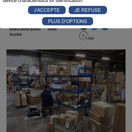
device characteristics for identification.
Publié par La Rédaction Radio Mont Blanc
-
21 novembre
J'ACCEPTE
JE REFUSE
2025 à 11h50
PLUS D'OPTIONS
Radio Mont Blanc
Actus
Société