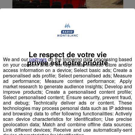
Le respect de votre vie
We and our
partners
do the following data processing based
privée est notre priorité
on your consent and/or our legitimate interest: Store and/or
access information on a device; Select basic ads; Create a
personalised ads profile; Select personalised ads; Measure
ad performance; Measure content performance; Apply
market research to generate audience insights; Develop and
improve products; Create a personalised content profile;
Select personalised content; Ensure security, prevent fraud,
and debug; Technically deliver ads or content. These
technologies may process personal data such as IP address
Haute-Savoie : pour les fêtes de
and browsing data to offer following functionalities: Actively
fin d'année, la Poste recrute
scan device characteristics for identification; Use precise
geolocation data; Match and combine offline data sources;
massivement
Link different devices; Receive and use automatically-sent