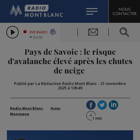
HOROSCOPE
CITIZEN MACHINERY
NOUS
CONTACTER
COMPAGNIE DU MONT-BLANC
LES CHRONIQUES DE L'EXPERT
GRAND MASSIF DOMAINES SKIABLES
LIVE RADIO
94.60
BORINI
Pays de Savoie : le risque
BIGARD
d'avalanche élevé après les chutes
de neige
Publié par La Rédaction Radio Mont Blanc
-
21 novembre
2025 à 10h49
Radio Mont Blanc
Actus
Montagne