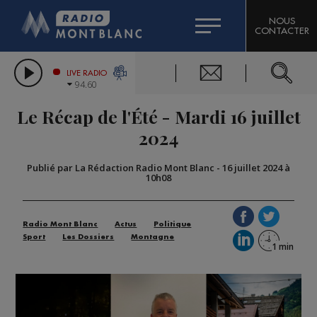
HOROSCOPE
CITIZEN MACHINERY
NOUS
CONTACTER
COMPAGNIE DU MONT-BLANC
LES CHRONIQUES DE L'EXPERT
GRAND MASSIF DOMAINES SKIABLES
LIVE RADIO
94.60
BORINI
Le Récap de l'Été - Mardi 16 juillet
BIGARD
2024
Publié par La Rédaction Radio Mont Blanc
-
16 juillet 2024 à
10h08
Radio Mont Blanc
Actus
Politique
Sport
Les Dossiers
Montagne