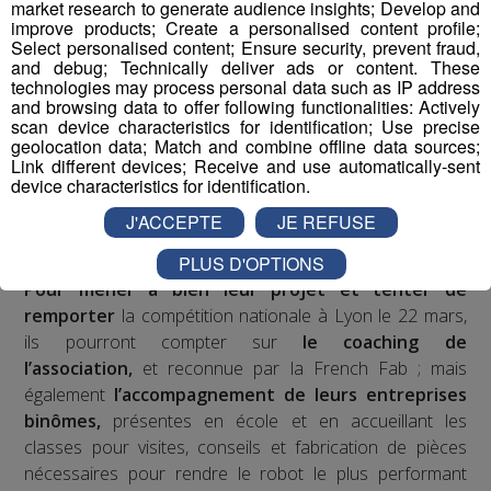
fabriqué.
market research to generate audience insights; Develop and
improve products; Create a personalised content profile;
Select personalised content; Ensure security, prevent fraud,
Les jeunes des établissements scolaires doivent
and debug; Technically deliver ads or content. These
fabriquer un robot à partir d'un kit de pièces détachées
technologies may process personal data such as IP address
fourni par l'association organisatrice la compétition
and browsing data to offer following functionalities: Actively
scan device characteristics for identification; Use precise
"Robotique First France". Dans le cadre de TOP FAB, le
geolocation data; Match and combine offline data sources;
Groupe Mont Blanc Médias fait appel à
4
Link different devices; Receive and use automatically-sent
établissements scolaires volontaires
participant au
device characteristics for identification.
challenge en les associant à
4 entreprises
J'ACCEPTE
JE REFUSE
industrielles
d’envergure sur le territoire pour former
PLUS D'OPTIONS
des binômes.
Pour mener à bien leur projet et tenter de
remporter
la compétition nationale à Lyon le 22 mars,
ils pourront compter sur
le coaching de
l’association,
et reconnue par la French Fab ; mais
également
l’accompagnement de leurs entreprises
binômes,
présentes en école et en accueillant les
classes pour visites, conseils et fabrication de pièces
nécessaires pour rendre le robot le plus performant