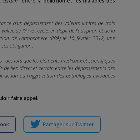
t certain
" entre la pollution et les maladies des
tance d'un dépassement des valeurs limites de trois
allée de l'Arve révèle, en dépit de l'adoption et de la
ion de l'atmosphère (PPA) le 16 février 2012, une
e ses obligations
".
s "
dès lors que les éléments médicaux et scientifiques
r de lien direct et certain entre les dépassements des
ontraction ou l'aggravation des pathologies invoquées
oir faire appel.
book
Partager sur Twitter