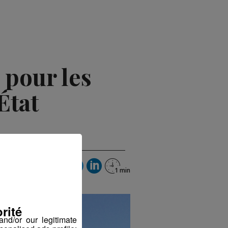
e pour les
État
rité
nd/or our legitimate