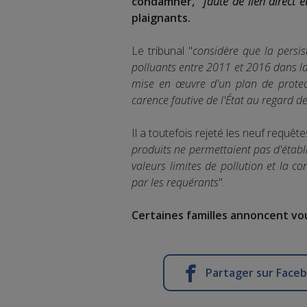
condamner, "
faute de lien direct e
plaignants.
Le tribunal "
considère que la persis
polluants entre 2011 et 2016 dans la v
mise en œuvre d'un plan de protect
carence fautive de l'État au regard d
Il a toutefois rejeté les neuf requête
produits ne permettaient pas d'établi
valeurs limites de pollution et la c
par les requérants
".
Certaines familles annoncent voul
Partager sur Face