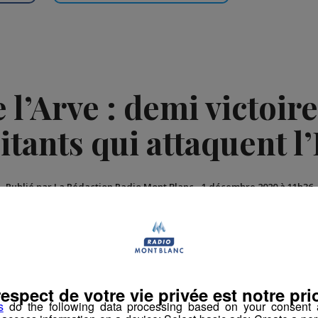
 l’Arve : demi victoir
itants qui attaquent l’
Publié par La Rédaction Radio Mont Blanc
-
1 décembre 2020 à 11h36
ement
respect de votre vie privée est notre prio
s
do the following data processing based on your consent a