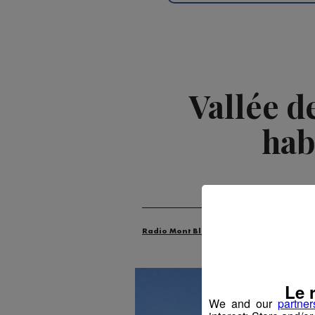
Vallée de
hab
Radio Mont Blanc
Actus
Environn
Le 
We and our
partner