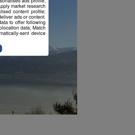
sonalised ads profile;
pply market research
sed content profile;
eliver ads or content.
ta to offer following
eolocation data; Match
atically-sent device