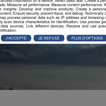
r access information on a device; Select basic ads; Create a per
 ads; Measure ad performance; Measure content performance; A
e insights; Develop and improve products; Create a personali
ontent; Ensure security, prevent fraud, and debug; Technically d
ay process personal data such as IP address and browsing da
vely scan device characteristics for identification; Use precise g
 data sources; Link different devices; Receive and use autom
ntification.
J'ACCEPTE
JE REFUSE
PLUS D'OPTIONS