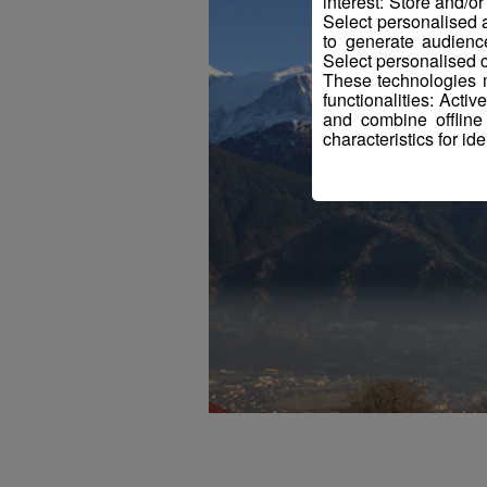
interest: Store and/o
Select personalised
to generate audienc
Select personalised c
These technologies m
functionalities: Acti
and combine offline
characteristics for ide