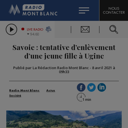
HOROSCOPE
CITIZEN MACHINERY
NOUS
CONTACTER
COMPAGNIE DU MONT-BLANC
LES CHRONIQUES DE L'EXPERT
GRAND MASSIF DOMAINES SKIABLES
LIVE RADIO
94.60
BORINI
Savoie : tentative d’enlèvement
BIGARD
d’une jeune fille à Ugine
Publié par La Rédaction Radio Mont Blanc
-
8 avril 2021 à
09h33
Radio Mont Blanc
Actus
Société