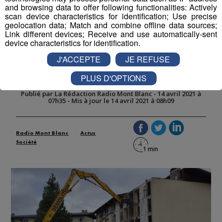
and browsing data to offer following functionalities: Actively
scan device characteristics for identification; Use precise
geolocation data; Match and combine offline data sources;
Link different devices; Receive and use automatically-sent
Scionzier : une véritable
device characteristics for identification.
métamorphose pour le quartier
J'ACCEPTE
JE REFUSE
du Crozet
PLUS D'OPTIONS
Publié par La Rédaction Radio Mont Blanc
-
14 avril 2021 à
07h35
-
Mis à jour le 14 avril 2021 à 08h09
Radio Mont Blanc
Actus
Société