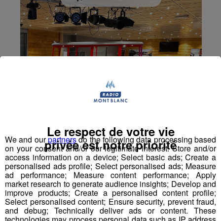
Le respect de votre vie
We and our
partners
do the following data processing based
privée est notre priorité
on your consent and/or our legitimate interest: Store and/or
access information on a device; Select basic ads; Create a
personalised ads profile; Select personalised ads; Measure
ad performance; Measure content performance; Apply
market research to generate audience insights; Develop and
improve products; Create a personalised content profile;
Select personalised content; Ensure security, prevent fraud,
and debug; Technically deliver ads or content. These
technologies may process personal data such as IP address