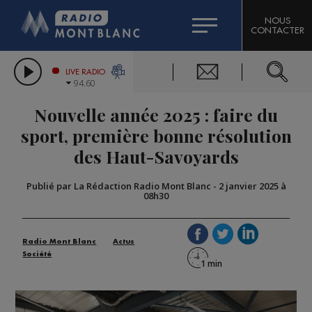
HOROSCOPE
CITIZEN MACHINERY
NOUS
CONTACTER
COMPAGNIE DU MONT-BLANC
LES CHRONIQUES DE L'EXPERT
GRAND MASSIF DOMAINES SKIABLES
LIVE RADIO
94.60
BORINI
Nouvelle année 2025 : faire du
BIGARD
sport, première bonne résolution
des Haut-Savoyards
Publié par La Rédaction Radio Mont Blanc
-
2 janvier 2025 à
08h30
Radio Mont Blanc
Actus
Société