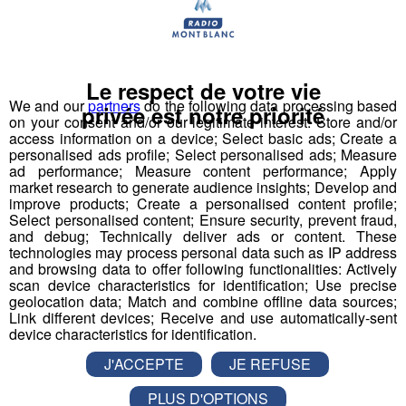
"First Tech Challenge" en points d’orgue, avec leur robot
fabriqué.
Les jeunes des établissements scolaires doivent
Le respect de votre vie
fabriquer un robot à partir d'un kit de pièces détachées
We and our
partners
do the following data processing based
privée est notre priorité
fourni par l'association organisatrice la compétition
on your consent and/or our legitimate interest: Store and/or
"Robotique First France". Dans le cadre de TOP FAB, le
access information on a device; Select basic ads; Create a
personalised ads profile; Select personalised ads; Measure
Groupe Mont Blanc Médias fait appel à
4
ad performance; Measure content performance; Apply
établissements scolaires volontaires
participant au
market research to generate audience insights; Develop and
challenge en les associant à
4 entreprises
improve products; Create a personalised content profile;
Select personalised content; Ensure security, prevent fraud,
industrielles
d’envergure sur le territoire pour former
and debug; Technically deliver ads or content. These
des binômes.
technologies may process personal data such as IP address
Pour mener à bien leur projet et tenter de
and browsing data to offer following functionalities: Actively
scan device characteristics for identification; Use precise
remporter
la compétition nationale à Lyon le 22 mars,
geolocation data; Match and combine offline data sources;
ils pourront compter sur
le coaching de
Link different devices; Receive and use automatically-sent
l’association,
et reconnue par la French Fab ; mais
device characteristics for identification.
également
l’accompagnement de leurs entreprises
J'ACCEPTE
JE REFUSE
binômes,
présentes en école et en accueillant les
classes pour visites, conseils et fabrication de pièces
PLUS D'OPTIONS