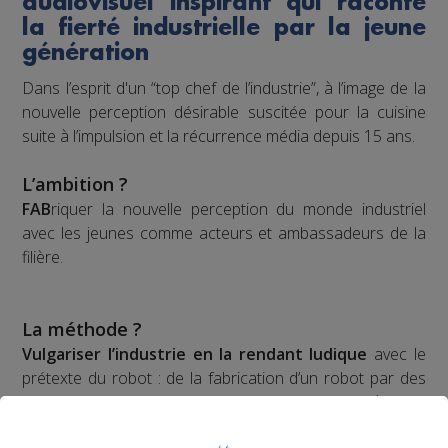
audiovisuel inspirant qui raconte
la fierté industrielle par la jeune
génération
Dans l’esprit d'un “top chef de l’industrie”, à l’image de la
nouvelle perception désirable suscitée pour la cuisine
suite à l’impulsion et la récurrence média depuis 15 ans.
L’ambition ?
FAB
riquer la nouvelle perception du monde industriel
avec les jeunes comme acteurs et ambassadeurs de la
filière.
La méthode ?
Vulgariser l’industrie en la rendant ludique
avec le
prétexte du robot : de la fabrication d’un robot par des
collégiens et lycéens sur plusieurs mois à leur
participation à une compétition apprenante de robots le