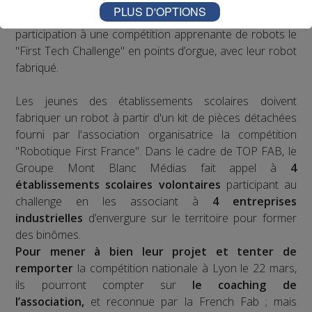
prétexte du robot : de la fabrication d’un robot par des
PLUS D'OPTIONS
collégiens et lycéens sur plusieurs mois à leur
participation à une compétition apprenante de robots le
"First Tech Challenge" en points d’orgue, avec leur robot
fabriqué.
Les jeunes des établissements scolaires doivent
fabriquer un robot à partir d'un kit de pièces détachées
fourni par l'association organisatrice la compétition
"Robotique First France". Dans le cadre de TOP FAB, le
Groupe Mont Blanc Médias fait appel à
4
établissements scolaires volontaires
participant au
challenge en les associant à
4 entreprises
industrielles
d’envergure sur le territoire pour former
des binômes.
Pour mener à bien leur projet et tenter de
remporter
la compétition nationale à Lyon le 22 mars,
ils pourront compter sur
le coaching de
l’association,
et reconnue par la French Fab ; mais