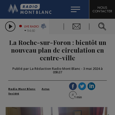
HOROSCOPE
CITIZEN MACHINERY
NOUS
CONTACTER
COMPAGNIE DU MONT-BLANC
LES CHRONIQUES DE L'EXPERT
GRAND MASSIF DOMAINES SKIABLES
LIVE RADIO
94.60
BORINI
La Roche-sur-Foron : bientôt un
BIGARD
nouveau plan de circulation en
centre-ville
Publié par La Rédaction Radio Mont Blanc
-
3 mai 2024 à
09h37
Radio Mont Blanc
Actus
Société