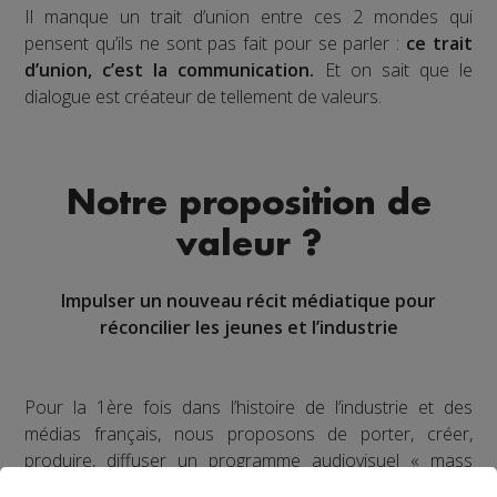
Il manque un trait d’union entre ces 2 mondes qui
pensent qu’ils ne sont pas fait pour se parler :
ce trait
d’union, c’est la communication.
Et on sait que le
dialogue est créateur de tellement de valeurs.
Notre proposition de
valeur ?
Impulser un nouveau récit médiatique pour
réconcilier les jeunes et l’industrie
Pour la 1ère fois dans l’histoire de l’industrie et des
médias français, nous proposons de porter, créer,
produire, diffuser un programme audiovisuel « mass
média » à l’échelle régionale.