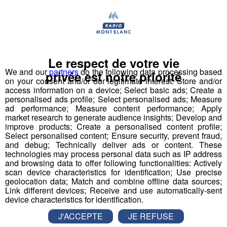
Top Fab, le 1er programme
audiovisuel inspirant qui raconte
la fierté industrielle par la jeune
Le respect de votre vie
génération
We and our
partners
do the following data processing based
privée est notre priorité
on your consent and/or our legitimate interest: Store and/or
Dans l’esprit d'un “top chef de l’industrie”, à l’image de la
access information on a device; Select basic ads; Create a
nouvelle perception désirable suscitée pour la cuisine
personalised ads profile; Select personalised ads; Measure
suite à l’impulsion et la récurrence média depuis 15 ans.
ad performance; Measure content performance; Apply
market research to generate audience insights; Develop and
improve products; Create a personalised content profile;
L’ambition ?
Select personalised content; Ensure security, prevent fraud,
FAB
riquer la nouvelle perception du monde industriel
and debug; Technically deliver ads or content. These
technologies may process personal data such as IP address
avec les jeunes comme acteurs et ambassadeurs de la
and browsing data to offer following functionalities: Actively
filière.
scan device characteristics for identification; Use precise
geolocation data; Match and combine offline data sources;
Link different devices; Receive and use automatically-sent
device characteristics for identification.
La méthode ?
Vulgariser l’industrie en la rendant ludique
avec le
J'ACCEPTE
JE REFUSE