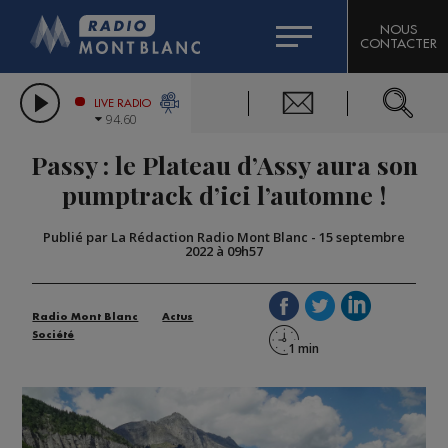
HOROSCOPE
CITIZEN MACHINERY
NOUS
CONTACTER
COMPAGNIE DU MONT-BLANC
LES CHRONIQUES DE L'EXPERT
GRAND MASSIF DOMAINES SKIABLES
LIVE RADIO
94.60
BORINI
Passy : le Plateau d’Assy aura son
BIGARD
pumptrack d’ici l’automne !
Publié par La Rédaction Radio Mont Blanc
-
15 septembre
2022 à 09h57
Radio Mont Blanc
Actus
Société