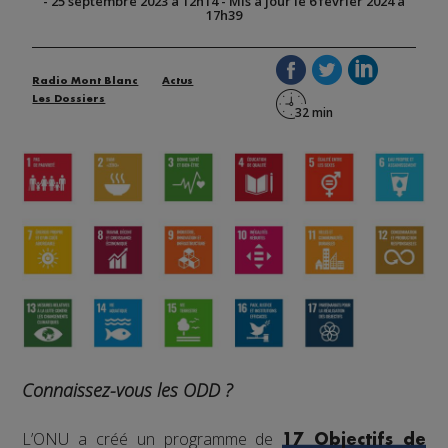
-
25 septembre 2023 à 12h14
-
Mis à jour le 6 février 2024 à
17h39
Radio Mont Blanc
Actus
Les Dossiers
Connaissez-vous les ODD ?
L’ONU a créé un programme de
17 Objectifs de