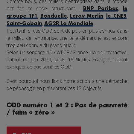
Comme nous, des milliers d’entreprises dans le monde
ont fait ce choix structurant :
,
BNP Paribas
le
,
,
,
,
groupe TF1
Bonduelle
Leroy Merlin
le CNES
,
...
Saint-Gobain
AG2R La Mondiale
Pourtant, si ces ODD sont de plus en plus connus dans
le milieu de l’entreprise, une telle démarche est encore
trop peu connue du grand public.
Selon un sondage 4D / WECF / France-Harris Interactive,
datant de juin 2020, seuls 15 % des Français savent
expliquer ce que sont les ODD.
C’est pourquoi nous lions notre action à une démarche
de pédagogie en présentant ces 17 Objectifs.
ODD numéro 1 et 2 : Pas de pauvreté
/ faim « zéro »