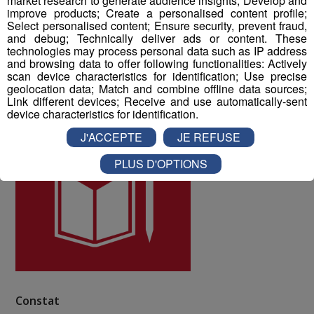
market research to generate audience insights; Develop and
10 à la qualité de vie au travail au sein du Groupe Mont
improve products; Create a personalised content profile;
Blanc Médias.
Select personalised content; Ensure security, prevent fraud,
and debug; Technically deliver ads or content. These
technologies may process personal data such as IP address
and browsing data to offer following functionalities: Actively
ODD numéro 4 : Education de qualité
scan device characteristics for identification; Use precise
geolocation data; Match and combine offline data sources;
Link different devices; Receive and use automatically-sent
device characteristics for identification.
J'ACCEPTE
JE REFUSE
PLUS D'OPTIONS
Constat