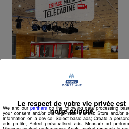
Le respect de votre vie privée est
We and our
partners
do the following data processing bas
notre priorité
your consent and/or our legitimate interest: Store and/or 
information on a device; Select basic ads; Create a person
ads profile; Select personalised ads; Measure ad perform
Measure content performance; Apply market research to ge