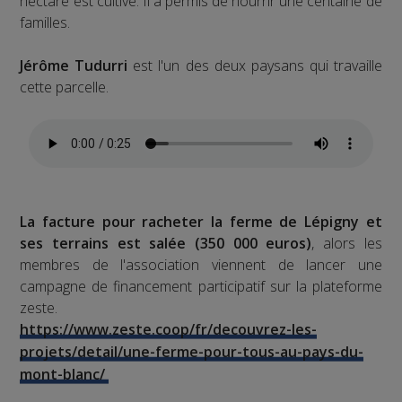
hectare est cultivé. Il a permis de nourrir une centaine de
familles.
Jérôme Tudurri
est l'un des deux paysans qui travaille
cette parcelle.
La facture pour racheter la ferme de Lépigny et
ses terrains est salée (350 000 euros)
, alors les
membres de l'association viennent de lancer une
campagne de financement participatif sur la plateforme
zeste.
https://www.zeste.coop/fr/decouvrez-les-
projets/detail/une-ferme-pour-tous-au-pays-du-
mont-blanc/