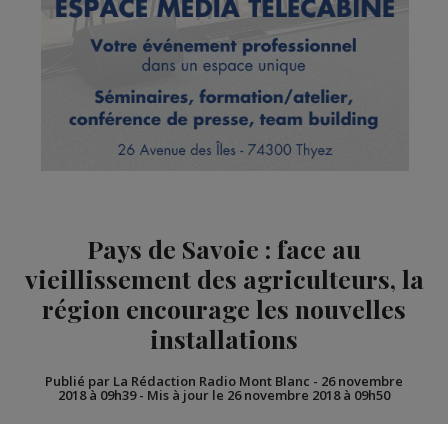
Pays de Savoie : face au
vieillissement des agriculteurs, la
région encourage les nouvelles
installations
Publié par La Rédaction Radio Mont Blanc
-
26 novembre
2018 à 09h39
-
Mis à jour le 26 novembre 2018 à 09h50