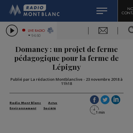
HOROSCOPE
CITIZEN MACHINERY
NO
CONT
COMPAGNIE DU MONT-BLANC
LES CHRONIQUES DE L'EXPERT
GRAND MASSIF DOMAINES SKIABLES
LIVE RADIO
94.60
BORINI
Domancy : un projet de ferme
BIGARD
pédagogique pour la ferme de
Lépigny
Publié par La rédaction Montblanclive
-
23 novembre 2018 à
11h18
Radio Mont Blanc
Actus
Environnement
Société