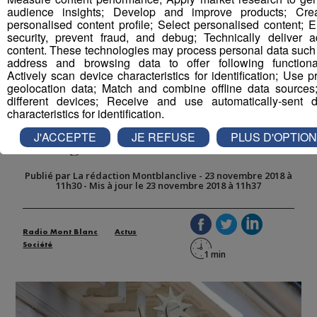
audience insights; Develop and improve products; Cre
personalised content profile; Select personalised content; 
security, prevent fraud, and debug; Technically deliver 
content. These technologies may process personal data such
address and browsing data to offer following functionali
Actively scan device characteristics for identification; Use p
geolocation data; Match and combine offline data sources
Violences conjugales : les
different devices; Receive and use automatically-sent d
characteristics for identification.
Huissiers femmes viennent en
J'ACCEPTE
JE REFUSE
PLUS D'OPTIO
aide gratuitement aux victimes
Publié par La rédaction Montblanclive
-
23 novembre 2018 à
11h30
-
Mis à jour le 23 novembre 2018 à 11h37
Radio Mont Blanc
Actus
Société