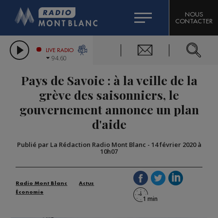
HOROSCOPE
CITIZEN MACHINERY
NOUS
CONTACTER
COMPAGNIE DU MONT-BLANC
LES CHRONIQUES DE L'EXPERT
GRAND MASSIF DOMAINES SKIABLES
LIVE RADIO
94.60
BORINI
Pays de Savoie : à la veille de la
BIGARD
grève des saisonniers, le
gouvernement annonce un plan
d'aide
Publié par La Rédaction Radio Mont Blanc
-
14 février 2020 à
10h07
Radio Mont Blanc
Actus
Économie