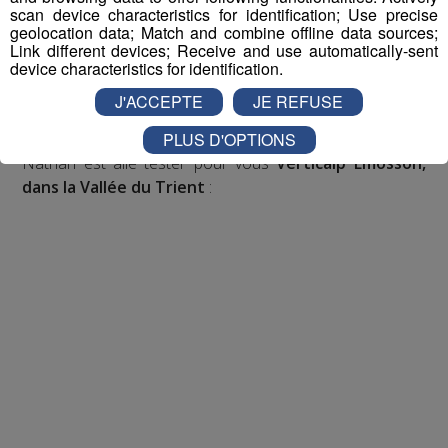
participer aux 2 tirages au sort par jour à 8h45 et 17h45.
scan device characteristics for identification; Use precise
Appelez le standard au 04 50 58 24 09
geolocation data; Match and combine offline data sources;
Link different devices; Receive and use automatically-sent
device characteristics for identification.
Pour cette semaine on vous offre vos entrées pour vous
et la personne de votre choix pour
WALIBI RHONE
J'ACCEPTE
JE REFUSE
ALPES
!
PLUS D'OPTIONS
Nathan est allé tester pour vous
Verticalp Émosson,
dans la Vallée du Trient
: