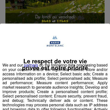
Cet été, Radio Mont Blanc s'occupe de toutes vos
sorties en famille, avec le grand jeu des vacances :
Déstination été !
Deux rendez-vous par jour, à 8h45 et 17h45 sur
Radio Mont Blanc !
Le respect de votre vie
We and our
partners
do the following data processing based
privée est notre priorité
on your consent and/or our legitimate interest: Store and/or
Déstination été ! Une question...une destination !
access information on a device; Select basic ads; Create a
personalised ads profile; Select personalised ads; Measure
Nous vous poserons une question, a vous de faire le
ad performance; Measure content performance; Apply
market research to generate audience insights; Develop and
bon choix entre les 3 réponses pour repartir avec vos
improve products; Create a personalised content profile;
entrées pour un maximum d'activités dans la région !
Select personalised content; Ensure security, prevent fraud,
and debug; Technically deliver ads or content. These
technologies may process personal data such as IP address
Inscription par téléphone toute la journée pour
and browsing data to offer following functionalities: Actively